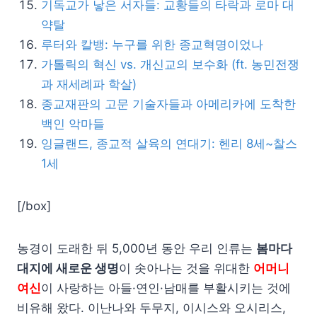
기독교가 낳은 서자들: 교황들의 타락과 로마 대
약탈
루터와 칼뱅: 누구를 위한 종교혁명이었나
가톨릭의 혁신 vs. 개신교의 보수화 (ft. 농민전쟁
과 재세례파 학살)
종교재판의 고문 기술자들과 아메리카에 도착한
백인 악마들
잉글랜드, 종교적 살육의 연대기: 헨리 8세~찰스
1세
[/box]
농경이 도래한 뒤 5,000년 동안 우리 인류는
봄마다
대지에 새로운 생명
이 솟아나는 것을 위대한
어머니
여신
이 사랑하는 아들·연인·남매를 부활시키는 것에
비유해 왔다. 이난나와 두무지, 이시스와 오시리스,