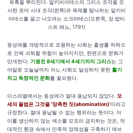
유혹을 뿌리친다. 알키비아데스의 그리스 조각을 모
사한 로마 시대 조각(왼쪽)과 육체를 탐닉하는 알키비
아데스를 끌고 나오려는 소크라테스(오른쪽, 장 밥티
스트 레뇨, 1791)
동성애를 개방적으로 포용하는 사회는 출생률 하락으
로 인해 쇠퇴할 위험이 높아지지만, 한편으로 문화가
만개한다.
기원전 8세기에서 4세기까지 그리스
는 그
야말로 오늘날까지 어느 사회도 달성하지 못한
활기
차고 독창적인 문화
를 꽃피웠다.
이스라엘에서는 동성애가 절대 용납되지 않았다.
모
세의 율법은 그것을 ‘망측한 짓(abomination)’
이라고
규정한다. 절대 용납될 수 없는 행위라는 뜻이다. 아
이를 생산하지 않는 섹스를 모조리 금지하는 것은, 적
대적인 환경 속에서 민족적 정체성을 구축하기 애쓰