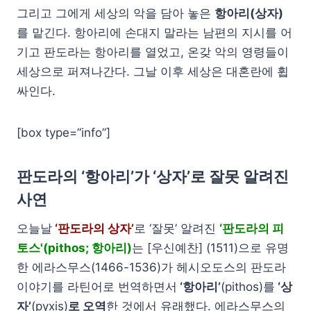
그리고 그에게 세상의 악을 담아 놓은
항아리(상자)
를 맡긴다. 항아리에 손대지 말라는 남편의 지시를 어
기고 판도라는 항아리를 열었고, 온갖 악의 영령들이
세상으로 퍼져나간다. 그날 이후 세상은 대혼란에 휩
싸인다.
[box type=”info”]
판도라의 ‘항아리’가 ‘상자’로 잘못 알려진
사연
오늘날
‘판도라의 상자’
로 ‘잘못’ 알려진
‘판도라의 피
토스'(pithos; 항아리)
는 [우신예찬] (1511)으로 유명
한 에라스무스(1466-1536)가 헤시오도스의 판도라
이야기를 라틴어로 번역하면서
‘항아리’
(pithos)를
‘상
자’
(pyxis)
로 오역
한 것에서 유래했다. 에라스무스의