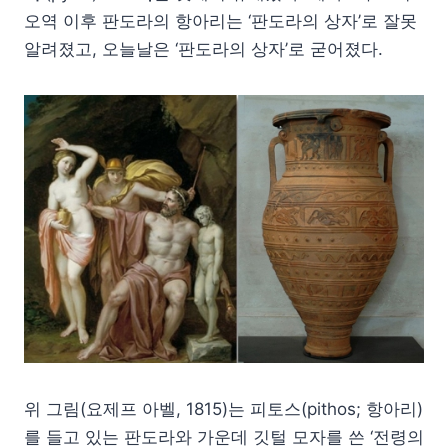
오역 이후 판도라의 항아리는 ‘판도라의 상자’로 잘못
알려졌고, 오늘날은 ‘판도라의 상자’로 굳어졌다.
위 그림(요제프 아벨, 1815)는 피토스(pithos; 항아리)
를 들고 있는 판도라와 가운데 깃털 모자를 쓴 ‘전령의