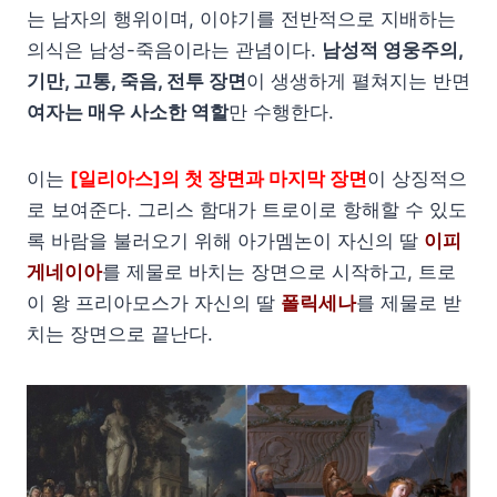
는 남자의 행위이며, 이야기를 전반적으로 지배하는
의식은 남성-죽음이라는 관념이다.
남성적 영웅주의,
기만, 고통, 죽음, 전투 장면
이 생생하게 펼쳐지는 반면
여자는 매우 사소한 역할
만 수행한다.
이는
[일리아스]의 첫 장면과 마지막 장면
이 상징적으
로 보여준다. 그리스 함대가 트로이로 항해할 수 있도
록 바람을 불러오기 위해 아가멤논이 자신의 딸
이피
게네이아
를 제물로 바치는 장면으로 시작하고, 트로
이 왕 프리아모스가 자신의 딸
폴릭세나
를 제물로 받
치는 장면으로 끝난다.