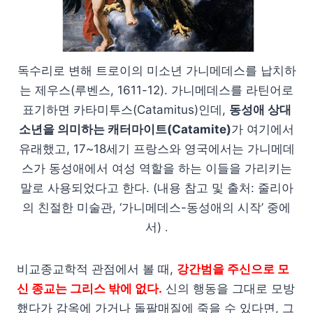
독수리로 변해 트로이의 미소년 가니메데스를 납치하
는 제우스(루벤스, 1611-12). 가니메데스를 라틴어로
표기하면 카타미투스(Catamitus)인데,
동성애 상대
소년을 의미하는 캐터마이트(Catamite)
가 여기에서
유래했고, 17~18세기 프랑스와 영국에서는 가니메데
스가 동성애에서 여성 역할을 하는 이들을 가리키는
말로 사용되었다고 한다. (내용 참고 및 출처: 줄리아
의 친절한 미술관, ‘가니메데스-동성애의 시작’ 중에
서)
.
비교종교학적 관점에서 볼 때,
강간범을 주신으로 모
신 종교는 그리스 밖에 없다.
신의 행동을 그대로 모방
했다가 감옥에 가거나 돌팔매질에 죽을 수 있다면, 그