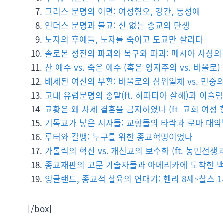
그리스 문명의 이면: 여성혐오, 강간, 동성애
인더스 문명과 불교: 신 없는 종교의 탄생
노자의 후예들, 노자를 죽이고 도교만 살리다
솔로몬 성전의 파괴와 복구와 파괴: 메시아 사상의
산 예수 vs. 죽은 예수 (혹은 영지주의 vs. 바올로)
배제된 여신의 부활: 바울로의 삼위일체 vs. 민중
고대 유럽문명의 종말(ft. 히파티아 살해)과 이슬
교황은 왜 사제 결혼을 금지하였나 (ft. 교회 여성
기독교가 낳은 서자들: 교황들의 타락과 로마 대
루터와 칼뱅: 누구를 위한 종교혁명이었나
가톨릭의 혁신 vs. 개신교의 보수화 (ft. 농민전쟁
종교재판의 고문 기술자들과 아메리카에 도착한 
잉글랜드, 종교적 살육의 연대기: 헨리 8세~찰스 
[/box]