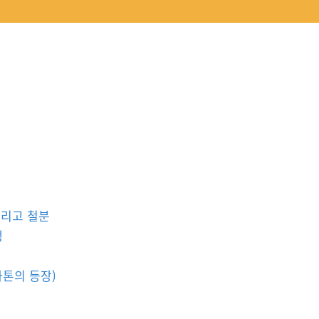
그리고 철분
생
아톤의 등장)