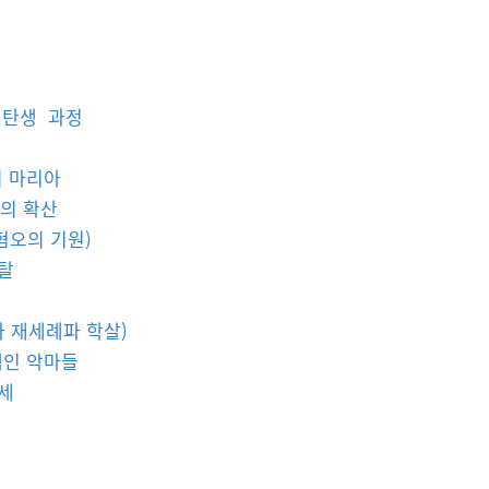
 탄생 과정
의 마리아
람의 확산
 혐오의 기원)
약탈
과 재세례파 학살)
백인 악마들
1세