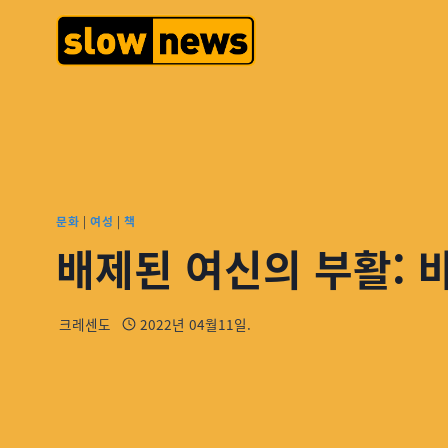
문화
|
여성
|
책
배제된 여신의 부활: 
크레센도
2022년 04월11일.