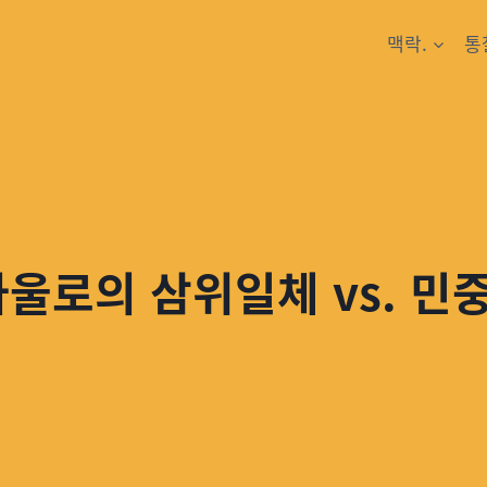
맥락.
통
바울로의 삼위일체 vs. 민