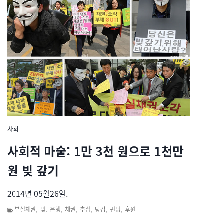
사회
사회적 마술: 1만 3천 원으로 1천만
원 빚 갚기
2014년 05월26일.
부실채권
,
빚
,
은행
,
채권
,
추심
,
탕감
,
펀딩
,
후원