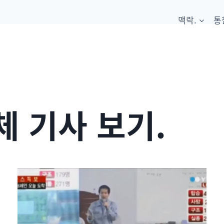
맥락.
통
 기사 보기.