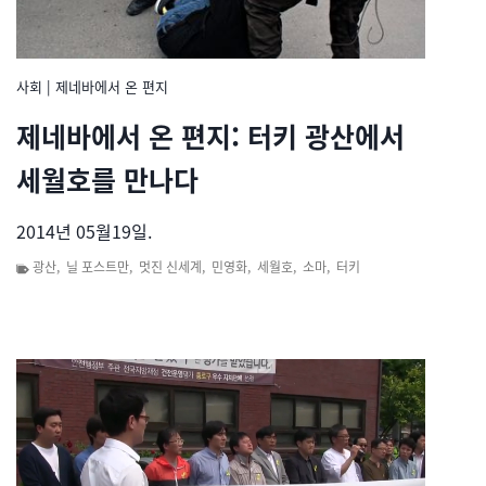
사회
|
제네바에서 온 편지
제네바에서 온 편지: 터키 광산에서
세월호를 만나다
2014년 05월19일.
광산
,
닐 포스트만
,
멋진 신세계
,
민영화
,
세월호
,
소마
,
터키