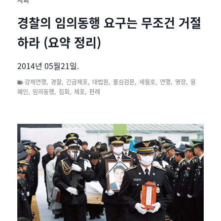
경찰의 임의동행 요구는 무조건 거절
하라 (요약 정리)
2014년 05월21일.
강제연행
,
경찰
,
긴급체포
,
대법원
,
불심검문
,
세월호
,
연행
,
영장
,
용
혜인
,
임의동행
,
집회
,
체포
,
판례