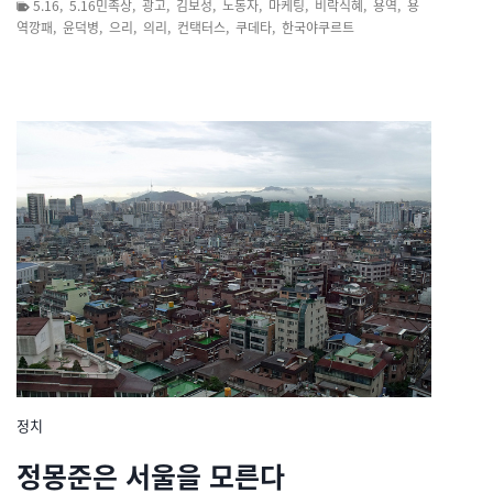
5.16
,
5.16민족상
,
광고
,
김보성
,
노동자
,
마케팅
,
비락식혜
,
용역
,
용
역깡패
,
윤덕병
,
으리
,
의리
,
컨택터스
,
쿠데타
,
한국야쿠르트
정치
정몽준은 서울을 모른다