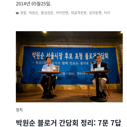
2014년 05월25일.
경찰
,
박원순
,
불심검문
,
아이언맨
,
외골격로봇
,
임의동행
,
터키
정치
박원순 블로거 간담회 정리: 7문 7답