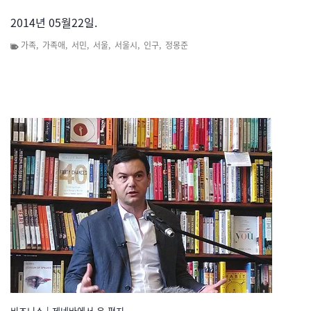
2014년 05월22일.
가족
,
가족애
,
서민
,
서울
,
서울시
,
인구
,
정몽준
비즈니스
|
제네바에서 온 편지