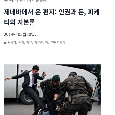
제네바에서 온 편지: 인권과 돈, 피케
티의 자본론
2014년 05월20일.
경제학
,
서평
,
자본
,
자본론
,
책
,
토마 피케티