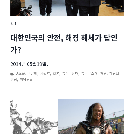
사회
대한민국의 안전, 해경 해체가 답인
가?
2014년 05월19일.
구조율
,
박근혜
,
세월호
,
일본
,
특수구난대
,
특수구조대
,
해경
,
해상보
안청
,
해양경찰