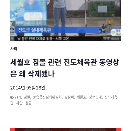
사회
세월호 침몰 관련 진도체육관 동영상
은 왜 삭제됐나
2014년 05월28일.
YTN
,
검열
,
방송통신심의위원회
,
방심위
,
세월호
,
정보공개
,
진도체육
관
,
차단
,
침몰