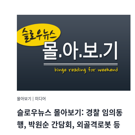
몰아보기
|
미디어
슬로우뉴스 몰아보기: 경찰 임의동
행, 박원순 간담회, 외골격로봇 등