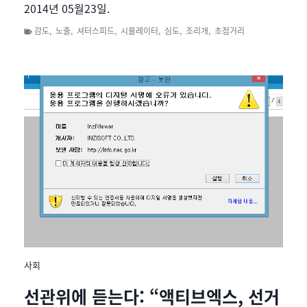
2014년 05월23일.
감도
,
노출
,
셔터스피드
,
시뮬레이터
,
심도
,
조리개
,
초점거리
사회
선관위에 듣는다: “액티브엑스, 선거