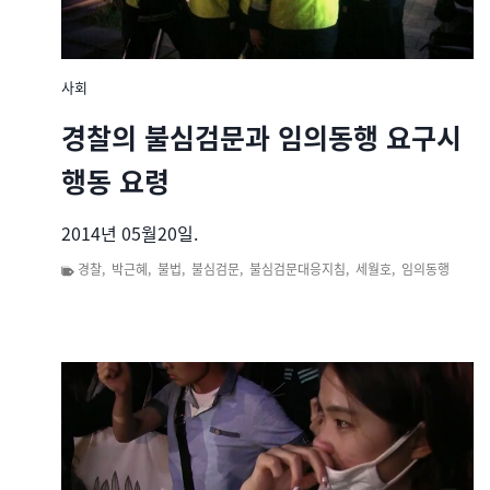
사회
경찰의 불심검문과 임의동행 요구시
행동 요령
2014년 05월20일.
경찰
,
박근혜
,
불법
,
불심검문
,
불심검문대응지침
,
세월호
,
임의동행