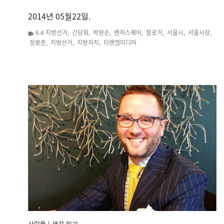
2014년 05월22일.
6.4 지방선거
,
간담회
,
박원순
,
벤처스퀘어
,
블로거
,
서울시
,
서울시장
,
정몽준
,
지방선거
,
지방자치
,
티엔엠미디어
사람들
|
생각 읽기