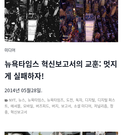
미디어
뉴욕타임스 혁신보고서의 교훈: 멋지
게 실패하자!
2014년 05월28일.
NYT
,
뉴스
,
뉴욕타임스
,
뉴욕타임즈
,
도전
,
독자
,
디지털
,
디지털 퍼스
트
,
매셔블
,
모바일
,
버즈피드
,
버지
,
보고서
,
소셜 미디어
,
저널리즘
,
청
중
,
혁신보고서