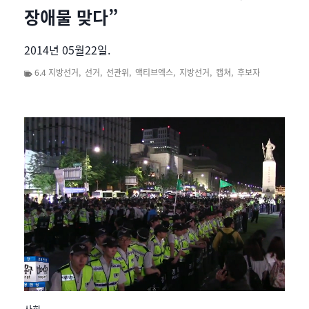
장애물 맞다”
2014년 05월22일.
6.4 지방선거
,
선거
,
선관위
,
액티브엑스
,
지방선거
,
캡쳐
,
후보자
사회