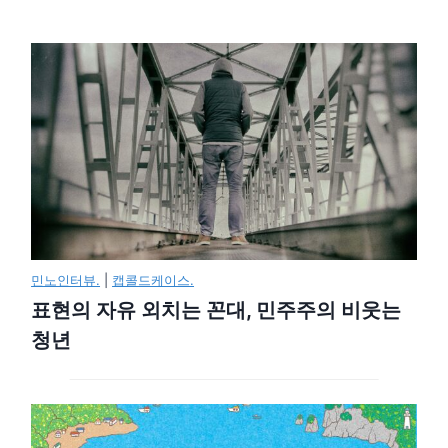
민노인터뷰.
|
캡콜드케이스.
표현의 자유 외치는 꼰대, 민주주의 비웃는
청년