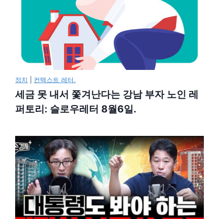
정치
|
컨텍스트 레터.
세금 못 내서 쫓겨난다는 강남 부자 노인 레
퍼토리: 슬로우레터 8월6일.