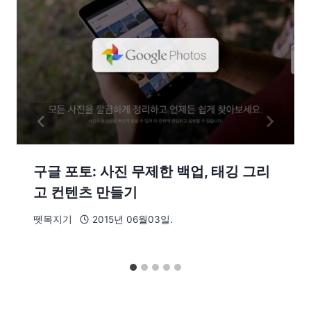
구글 포토: 사진 무제한 백업, 태깅 그리
고 컨텐츠 만들기
뗏목지기
2015년 06월03일.