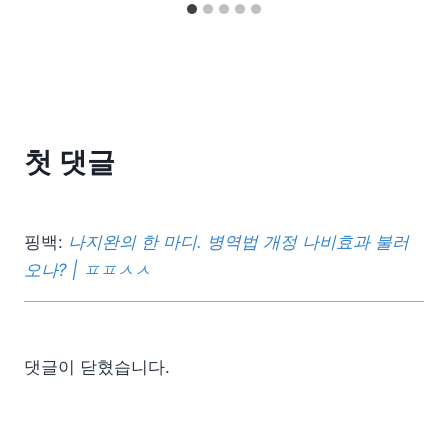
첫 댓글
핑백:
나지완의 한 마디. 병역법 개정 나비효과 불러
오나? | ㅍㅍㅅㅅ
댓글이 닫혔습니다.