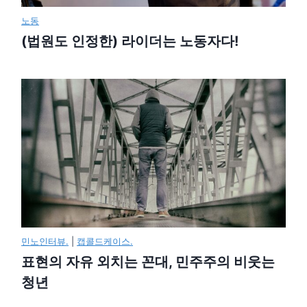
노동
(법원도 인정한) 라이더는 노동자다!
민노인터뷰.
|
캡콜드케이스.
표현의 자유 외치는 꼰대, 민주주의 비웃는
청년