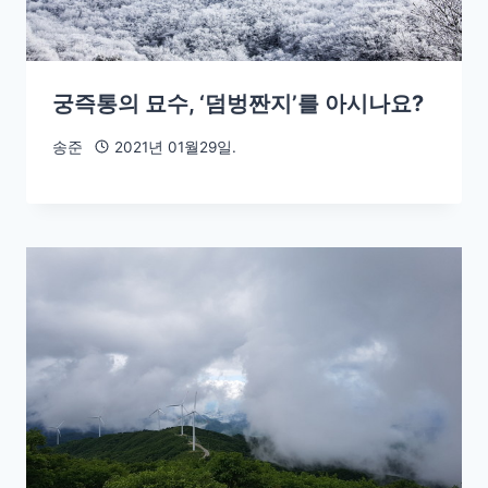
궁즉통의 묘수, ‘덤벙짠지’를 아시나요?
송준
2021년 01월29일.