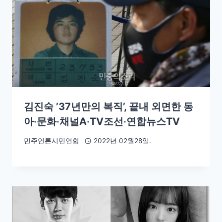
김진숙 ’37년만의 복직’, 끝내 외면한 동
아‧문화‧채널A‧TV조선‧연합뉴스TV
민주언론시민연합
2022년 02월28일.