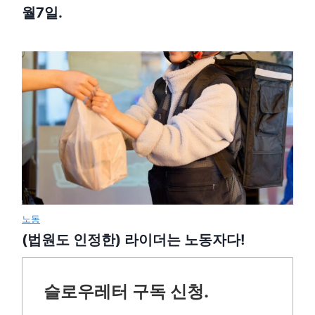
월7일.
노동
(법원도 인정한) 라이더는 노동자다!
슬로우레터 구독 신청.