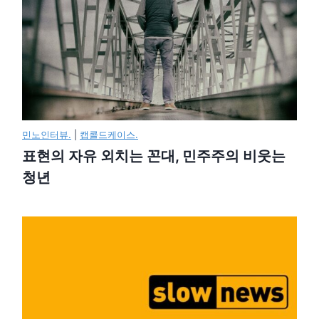
민노인터뷰.
|
캡콜드케이스.
표현의 자유 외치는 꼰대, 민주주의 비웃는
청년