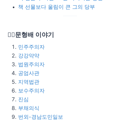
책 선물보다 울림이 큰 그의 당부
👨‍⚖️문형배 이야기
민주주의자
강강약약
법원주의자
공엄사관
지역법관
보수주의자
진심
부채의식
번외-경남도민일보