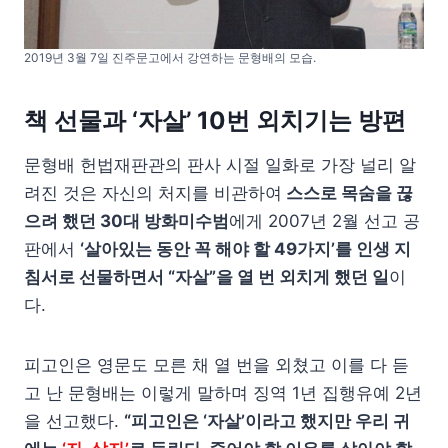
2019년 3월 7일 진주문고에서 강연하는 문형배의 모습.
책 선물과 ‘자살’ 10번 외치기는 방편
문형배 헌법재판관의 판사 시절 일화로 가장 널리 알
려진 것은 자신의 처지를 비관하여
스스로 목숨을 끊
으려 했던 30대 방화미수범
에게 2007년 2월 선고 공
판에서
‘살아있는 동안 꼭 해야 할 49가지’를 인생 지
침서로 선물하면서 “자살”을 열 번 외치게 했던 일
이
다.
피고인은 영문도 모른 채 열 번을 외쳤고 이를 다 듣
고 난 문형배는 이렇게 말하며 징역 1년 집행유예 2년
을 선고했다.
“피고인은 ‘자살’이라고 했지만 우리 귀