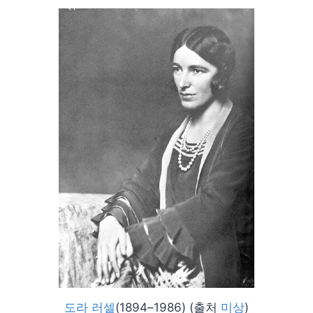
도라 러셀
(1894–1986) (출처
미상
)