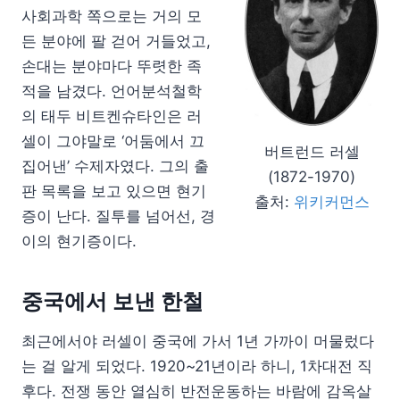
사회과학 쪽으로는 거의 모
든 분야에 팔 걷어 거들었고,
손대는 분야마다 뚜렷한 족
적을 남겼다. 언어분석철학
의 태두 비트켄슈타인은 러
셀이 그야말로 ‘어둠에서 끄
버트런드 러셀
집어낸’ 수제자였다. 그의 출
(1872-1970)
판 목록을 보고 있으면 현기
출처:
위키커먼스
증이 난다. 질투를 넘어선, 경
이의 현기증이다.
중국에서 보낸 한철
최근에서야 러셀이 중국에 가서 1년 가까이 머물렀다
는 걸 알게 되었다. 1920~21년이라 하니, 1차대전 직
후다. 전쟁 동안 열심히 반전운동하는 바람에 감옥살