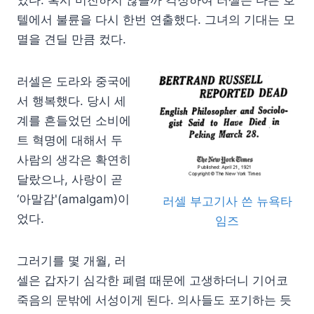
텔에서 불륜을 다시 한번 연출했다. 그녀의 기대는 모
멸을 견딜 만큼 컸다.
러셀은 도라와 중국에
서 행복했다. 당시 세
계를 흔들었던 소비에
트 혁명에 대해서 두
사람의 생각은 확연히
달랐으나, 사랑이 곧
‘아말감'(amalgam)이
러셀 부고기사 쓴 뉴욕타
었다.
임즈
그러기를 몇 개월, 러
셀은 갑자기 심각한 폐렴 때문에 고생하더니 기어코
죽음의 문밖에 서성이게 된다. 의사들도 포기하는 듯