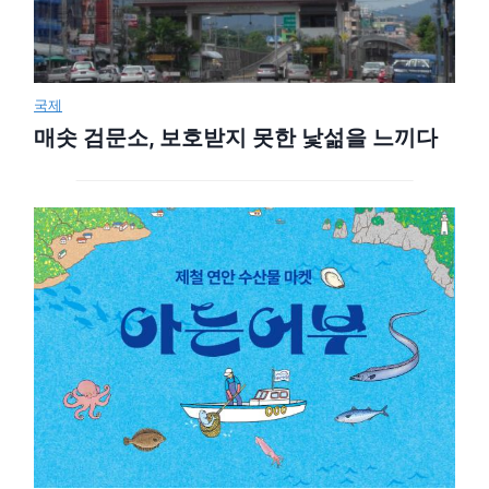
국제
매솟 검문소, 보호받지 못한 낯섦을 느끼다