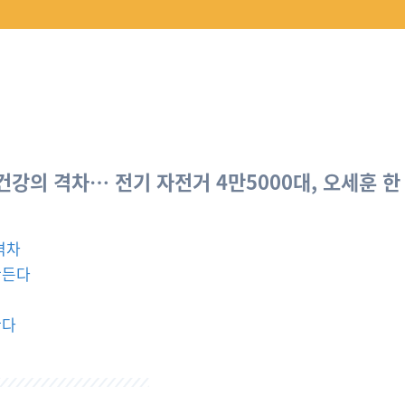
 건강의 격차… 전기 자전거 4만5000대, 오세훈 한
격차
만든다
한다