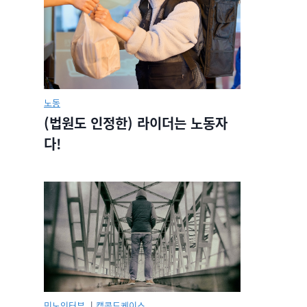
노동
(법원도 인정한) 라이더는 노동자
다!
민노인터뷰.
|
캡콜드케이스.