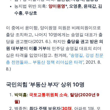
농지법 위반 의혹:
양이원영
*, 오영훈, 윤재갑, 김
수흥, 우상호
이 중에서 윤미향, 양이원영 의원은 비례의원이므로
출당 조치하고, 나머지 10명에게는 송영길 대표가 출
당을 권고했다(2021. 6.). 하지만
출당을 권고 받은 의
원 대부분이 이를 거부
해 민주당 송영길 대표의 리더
십은 타격을 입었다(참고. 한겨레,
“송영길, 강성 친문
층 전면돌파… 부동산 정책 리더십은 타격”
, 2021. 8.
8.)
국민의힘 ‘부동산 부자’ 상위 10명
박덕흠:
국토교통위원회 소속
,
탈당(2020년 9
월)
백종헌:
최다 주택 보유자
(
30채,
아파트 1채, 오