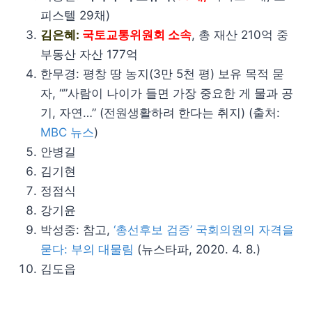
피스텔 29채)
김은혜:
국토교통위원회 소속
, 총 재산 210억 중
부동산 자산 177억
한무경: 평창 땅 농지(3만 5천 평) 보유 목적 묻
자, “”사람이 나이가 들면 가장 중요한 게 물과 공
기, 자연…” (전원생활하려 한다는 취지) (출처:
MBC 뉴스
)
안병길
김기현
정점식
강기윤
박성중: 참고,
‘총선후보 검증’ 국회의원의 자격을
묻다: 부의 대물림
(뉴스타파, 2020. 4. 8.)
김도읍