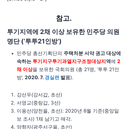
참고.
투기지역에 2채 이상 보유한 민주당 의원
명단 (‘투투21인방’)
민주당 총선기획단의
주택처분 서약 권고 대상에
속하는
투기지구투기과열지구조정대상지
역
에
2
채 이상
을 보유한 국회의원 (총 21명, ‘투투 21인
방’,
2020. 7.
경실련
발표
).
강선우(강서갑, 초선)
서영교(중랑갑, 3선)
이용선(양천을, 초선): 2020년 8월 기준(중앙일
보 조사) 1채 남기고 매각.
양향자(광주서구을, 초선)