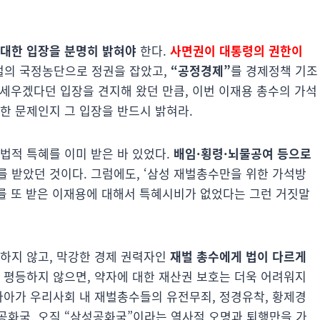
 대한 입장을 분명히 밝혀야
한다.
사면권이 대통령의 권한이
재벌의 국정농단으로 정권을 잡았고,
“공정경제”
를 경제정책 기조
 세우겠다던 입장을 견지해 왔던 만큼, 이번 이재용 총수의 가석
한 문제인지 그 입장을 반드시 밝혀라.
법적 특혜를 이미 받은 바 있었다.
배임·횡령·뇌물공여 등으로
를 받았던 것이다. 그럼에도, ‘삼성 재벌총수만을 위한 가석방
혜를 또 받은 이재용에 대해서 특혜시비가 없었다는 그런 거짓말
등하지 않고, 막강한 경제 권력자인
재벌 총수에게 법이 다르게
이 평등하지 않으면, 약자에 대한 재산권 보호는 더욱 어려워지
나아가 우리사회 내 재벌총수들의 유전무죄, 정경유착, 황제경
공화국, 오직 “삼성공화국”이라는 역사적 오명과 퇴행만을 가