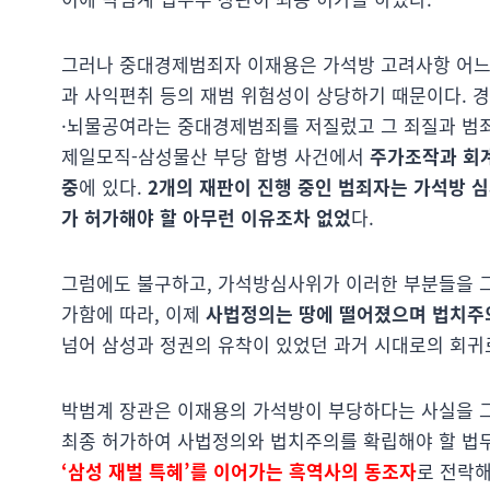
그러나 중대경제범죄자 이재용은 가석방 고려사항 어느
과 사익편취 등의 재범 위험성이 상당하기 때문이다. 
·뇌물공여라는 중대경제범죄를 저질렀고 그 죄질과 범죄
제일모직-삼성물산 부당 합병 사건에서
주가조작과 회계
중
에 있다.
2개의 재판이 진행 중인 범죄자는 가석방 
가 허가해야 할 아무런 이유조차 없었
다.
그럼에도 불구하고, 가석방심사위가 이러한 부분들을 그
가함에 따라, 이제
사법정의는 땅에 떨어졌으며 법치주
넘어 삼성과 정권의 유착이 있었던 과거 시대로의 회귀
박범계 장관은 이재용의 가석방이 부당하다는 사실을 그
최종 허가하여 사법정의와 법치주의를 확립해야 할 법무
‘삼성 재벌 특혜’를 이어가는 흑역사의 동조자
로 전락해