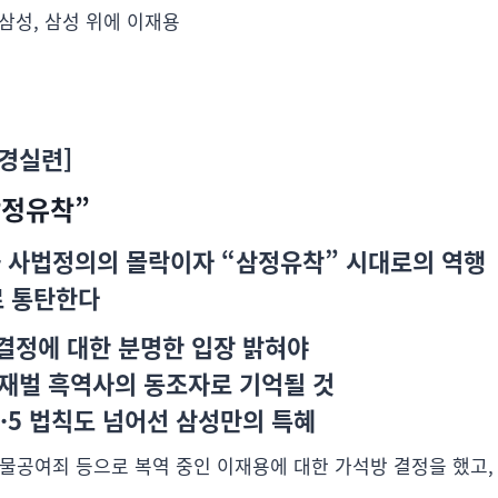
삼성, 삼성 위에 이재용
[경실련]
삼정유착”
 사법정의의 몰락이자 “삼정유착” 시대로의 역행
 통탄한다
결정에 대한 분명한 입장 밝혀야
 재벌 흑역사의 동조자로 기억될 것
·5 법칙도 넘어선 삼성만의 특혜
물공여죄 등으로 복역 중인 이재용에 대한 가석방 결정을 했고,