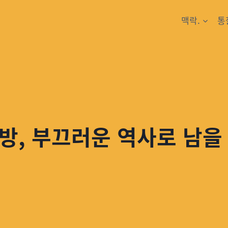
맥락.
통
방, 부끄러운 역사로 남을