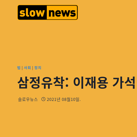
법
|
사회
|
정치
삼정유착: 이재용 가석
슬로우뉴스
2021년 08월10일.