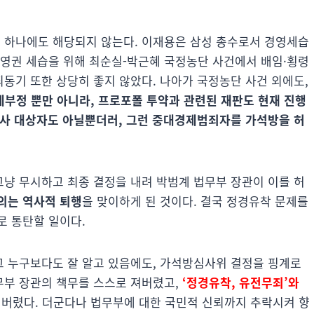
 하나에도 해당되지 않는다. 이재용은 삼성 총수로서 경영세습
경영권 세습을 위해 최순실-박근혜 국정농단 사건에서 배임·횡령
동기 또한 상당히 좋지 않았다. 나아가 국정농단 사건 외에도,
부정 뿐만 아니라, 프로포폴 투약과 관련된 재판도 현재 진행
심사 대상자도 아닐뿐더러, 그런 중대경제범죄자를 가석방을 허
냥 무시하고 최종 결정을 내려 박범계 법무부 장관이 이를 허
의는 역사적 퇴행
을 맞이하게 된 것이다. 결국 정경유착 문제를
로 통탄할 일이다.
 누구보다도 잘 알고 있음에도, 가석방심사위 결정을 핑계로
부 장관의 책무를 스스로 져버렸고,
‘정경유착, 유전무죄’와
버렸다. 더군다나 법무부에 대한 국민적 신뢰까지 추락시켜 향