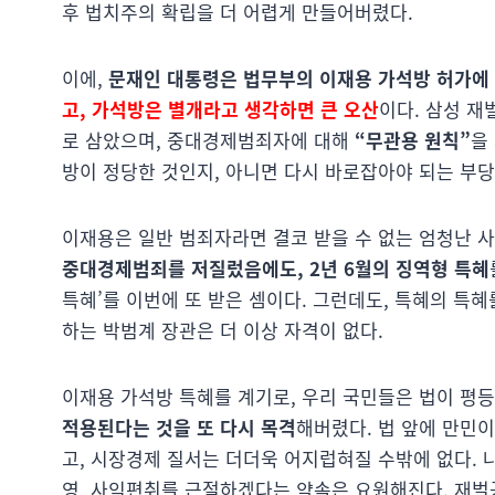
후 법치주의 확립을 더 어렵게 만들어버렸다.
이에,
문재인 대통령은 법무부의 이재용 가석방 허가에
고, 가석방은 별개라고 생각하면 큰 오산
이다. 삼성 
로 삼았으며, 중대경제범죄자에 대해
“무관용 원칙”
을
방이 정당한 것인지, 아니면 다시 바로잡아야 되는 부당
이재용은 일반 범죄자라면 결코 받을 수 없는 엄청난 사
중대경제범죄를 저질렀음에도, 2년 6월의 징역형 특혜
특혜’를 이번에 또 받은 셈이다. 그런데도, 특혜의 특
하는 박범계 장관은 더 이상 자격이 없다.
이재용 가석방 특혜를 계기로, 우리 국민들은 법이 평
적용된다는 것을 또 다시 목격
해버렸다. 법 앞에 만민
고, 시장경제 질서는 더더욱 어지럽혀질 수밖에 없다. 
영, 사익편취를 근절하겠다는 약속은 요원해진다. 재벌