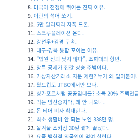
미국이 전쟁에 뛰어든 진짜 이유.
이란의 섞어 쏘기.
5만 달러짜리 자폭 드론.
스크루플레이션 온다.
강선우+김경 구속.
대구-경북 통합 꼬이는 이유.
“법원 신뢰 낮지 않다”, 조희대의 항변.
장특 공제가 집값 상승 주범이다.
가상자산거래소 지분 제한? 누가 왜 밀어붙이나
월드컵도 JTBC에서만 보나.
싱가포르처럼 공공임대를? 소득 20% 주택연금
먹는 임신중지약, 왜 안 나오나.
톱 티어 비자 확대한다.
최소 생활비 안 되는 노인 338만 명.
올겨울 스키장 30일 짧게 끝났다.
요즘 백화점 외국인이 먹여 살린다.