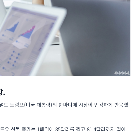
장.
널드 트럼프(미국 대통령)의 한마디에 시장이 민감하게 반응했
트유 선물 종가는 1배럴에 85달러를 찍고 81.4달러까지 떨어