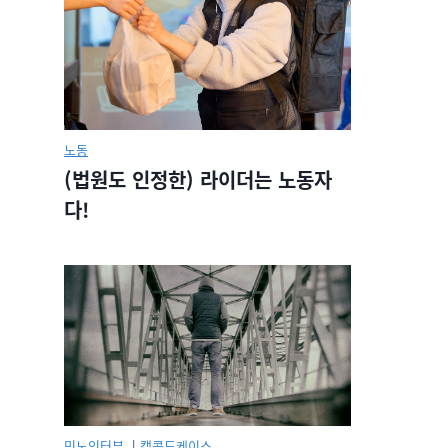
노동
(법원도 인정한) 라이더는 노동자
다!
민노인터뷰.
|
캡콜드케이스.