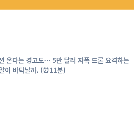
션 온다는 경고도… 5만 달러 자폭 드론 요격하는
알이 바닥날까. (⏰11분)