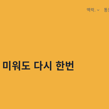
맥락.
통
 미워도 다시 한번