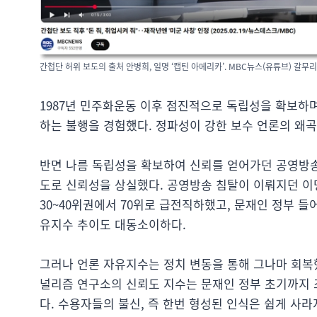
간첩단 허위 보도의 출처 안병희, 일명 ‘캡틴 아메리카’. MBC뉴스(유튜브) 갈무리
1987년 민주화운동 이후 점진적으로 독립성을 확보하
하는 불행을 경험했다. 정파성이 강한 보수 언론의 왜
반면 나름 독립성을 확보하여 신뢰를 얻어가던 공영방송
도로 신뢰성을 상실했다. 공영방송 침탈이 이뤄지던 이명
30~40위권에서 70위로 급전직하했고, 문재인 정부 
유지수 추이도 대동소이하다.
그러나 언론 자유지수는 정치 변동을 통해 그나마 회복
널리즘 연구소의 신뢰도 지수는 문재인 정부 초기까지 조
다. 수용자들의 불신, 즉 한번 형성된 인식은 쉽게 사라