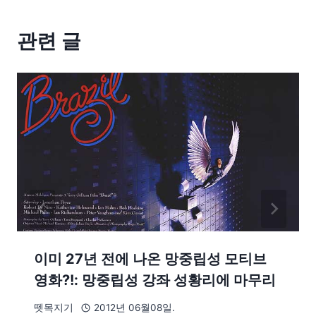
관련 글
이미 27년 전에 나온 망중립성 모티브
영화?!: 망중립성 강좌 성황리에 마무리
뗏목지기
2012년 06월08일.