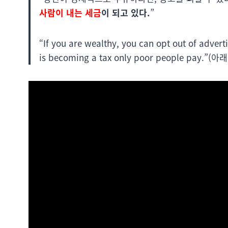
사람이 내는 세금
이 되고 있다.
”
“If you are wealthy, you can opt out of advert
is becoming a tax only poor people pay.”