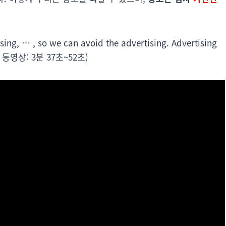
ising, … , so we can avoid the advertising. Advertising
(아래 동영상: 3분 37초~52초)