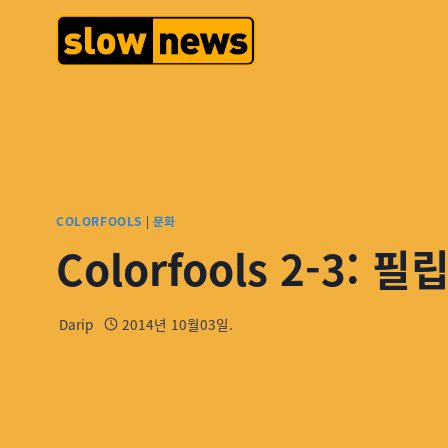
COLORFOOLS
|
문화
Colorfools 2-3: 
Darip
2014년 10월03일.