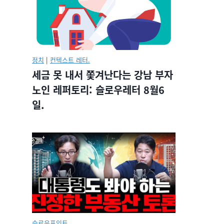
정치
|
컨텍스트 레터.
세금 못 내서 쫓겨난다는 강남 부자
노인 레퍼토리: 슬로우레터 8월6
일.
슬로우포인트