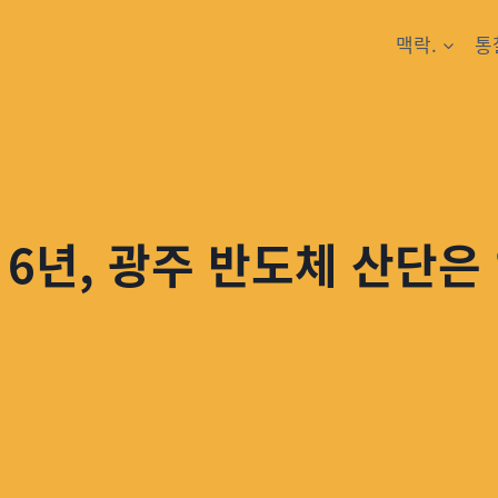
맥락.
통
6년, 광주 반도체 산단은 