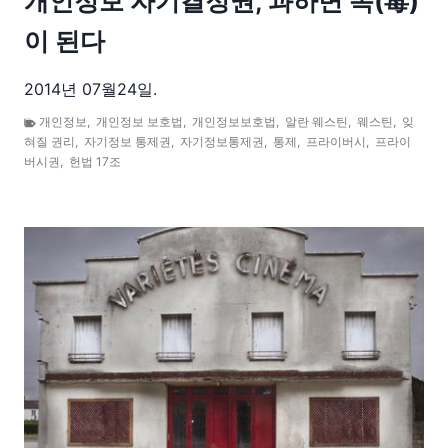
개인정보 자기결정권, 과하면 독(毒)
이 된다
2014년 07월24일.
개인정보
,
개인정보 보호법
,
개인정보보호법
,
알란 웨스틴
,
웨스틴
,
잊
혀질 권리
,
자기정보 통제권
,
자기정보통제권
,
통제
,
프라이버시
,
프라이
버시권
,
헌법 17조