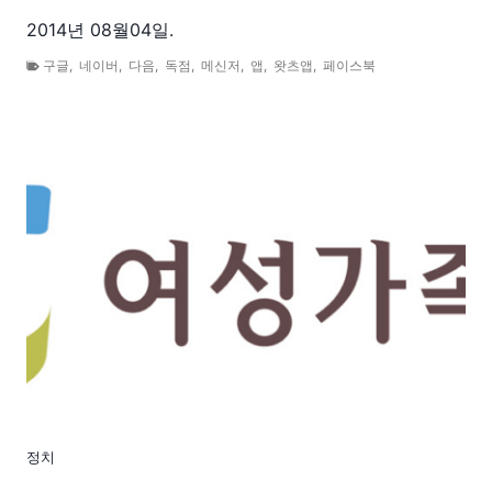
2014년 08월04일.
구글
,
네이버
,
다음
,
독점
,
메신저
,
앱
,
왓츠앱
,
페이스북
정치