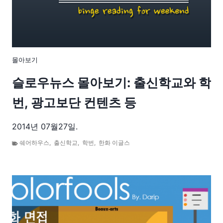
몰아보기
슬로우뉴스 몰아보기: 출신학교와 학
번, 광고보단 컨텐츠 등
2014년 07월27일.
쉐어하우스
,
출신학교
,
학번
,
한화 이글스