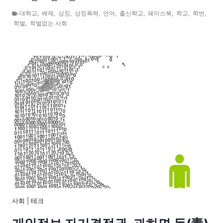
대학교
,
배제
,
상징
,
상징폭력
,
언어
,
출신학교
,
페이스북
,
학교
,
학번
,
학벌
,
학벌없는 사회
사회
|
테크