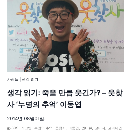
사람들
|
생각 읽기
생각 읽기: 죽을 만큼 웃긴가? – 웃찾
사 ‘누명의 추억’ 이동엽
2014년 08월01일.
SBS
,
개그맨
,
누명의 추억
,
웃찾사
,
이동엽
,
인터뷰
,
코미디
,
코미디언