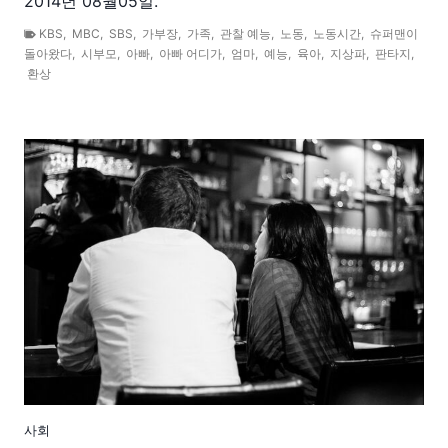
2014년 08월05일.
KBS
,
MBC
,
SBS
,
가부장
,
가족
,
관찰 예능
,
노동
,
노동시간
,
슈퍼맨이
돌아왔다
,
시부모
,
아빠
,
아빠 어디가
,
엄마
,
예능
,
육아
,
지상파
,
판타지
,
환상
사회