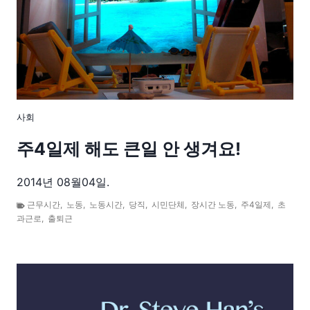
사회
주4일제 해도 큰일 안 생겨요!
2014년 08월04일.
근무시간
,
노동
,
노동시간
,
당직
,
시민단체
,
장시간 노동
,
주4일제
,
초
과근로
,
출퇴근