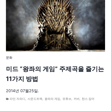
문화
미드 “왕좌의 게임” 주제곡을 즐기는
11가지 방법
2014년 07월25일.
라민 자와디
,
사운드트랙
,
왕좌의 게임
,
유튜브
,
커버
,
한스 짐머