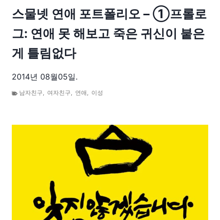
스물넷 연애 포트폴리오 – ①프롤로
그: 연애 못 해보고 죽은 귀신이 붙은
게 틀림없다
2014년 08월05일.
남자친구
,
여자친구
,
연애
,
이성