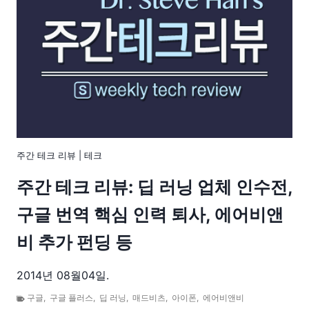
주간 테크 리뷰
|
테크
주간 테크 리뷰: 딥 러닝 업체 인수전,
구글 번역 핵심 인력 퇴사, 에어비앤
비 추가 펀딩 등
2014년 08월04일.
구글
,
구글 플러스
,
딥 러닝
,
매드비츠
,
아이폰
,
에어비앤비