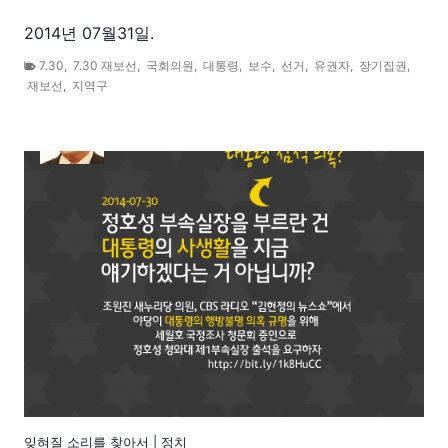
2014년 07월31일.
7.30
,
7.30 재보선
,
국회의원
,
대통령
,
보수
,
선거
,
유권자
,
장기집권
,
재보선
,
지역구
잊혀질 소리를 찾아서
|
정치