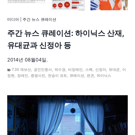
미디어
|
주간 뉴스 큐레이션
주간 뉴스 큐레이션: 하이닉스 산재,
유대균과 신정아 등
2014년 08월04일.
7.30 재보선
,
공인인증서
,
박수경
,
비장애인
,
스펙
,
신정아
,
유대균
,
이
정현
,
장애인
,
증명사진
,
천송이 코트
,
큐레이션
,
편견
,
하이닉스