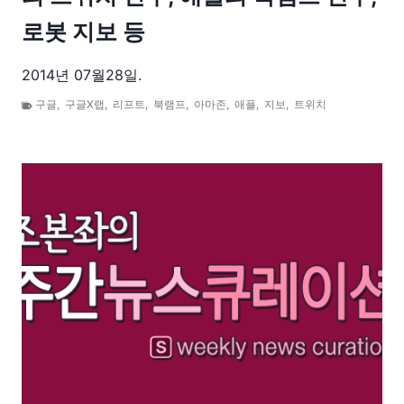
로봇 지보 등
2014년 07월28일.
구글
,
구글X랩
,
리프트
,
북램프
,
아마존
,
애플
,
지보
,
트위치