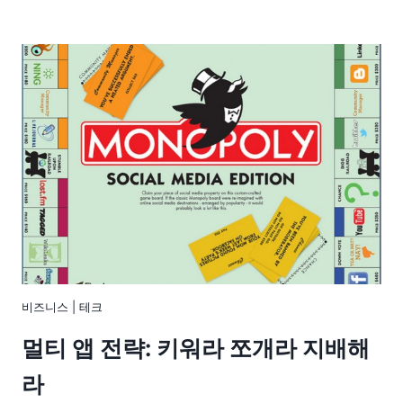
비즈니스
|
테크
멀티 앱 전략: 키워라 쪼개라 지배해
라