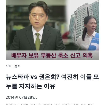
사회
|
정치
뉴스타파 vs 권은희? 여전히 이들 모
두를 지지하는 이유
2014년 07월28일.
공직자
,
권은희
,
뉴스타파
,
부동산
,
선거
,
선관위
,
언론
,
투기
,
투자