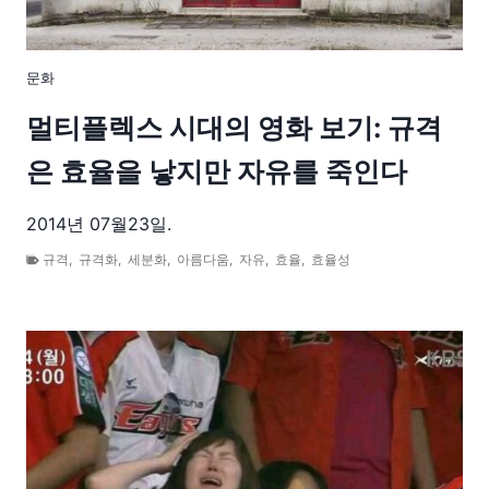
문화
멀티플렉스 시대의 영화 보기: 규격
은 효율을 낳지만 자유를 죽인다
2014년 07월23일.
규격
,
규격화
,
세분화
,
아름다움
,
자유
,
효율
,
효율성