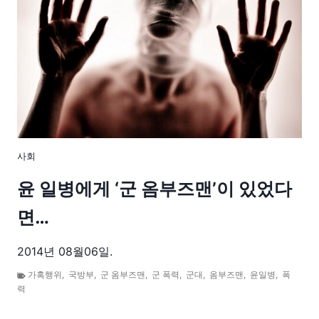
사회
윤 일병에게 ‘군 옴부즈맨’이 있었다
면…
2014년 08월06일.
가혹행위
,
국방부
,
군 옴부즈맨
,
군 폭력
,
군대
,
옴부즈맨
,
윤일병
,
폭
력