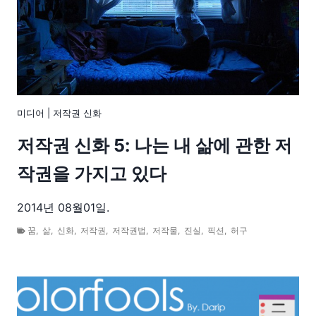
미디어
|
저작권 신화
저작권 신화 5: 나는 내 삶에 관한 저
작권을 가지고 있다
2014년 08월01일.
꿈
,
삶
,
신화
,
저작권
,
저작권법
,
저작물
,
진실
,
픽션
,
허구