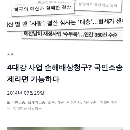
사회
4대강 사업 손해배상청구? 국민소송
제라면 가능하다
2014년 07월29일.
국민소송
,
납세자소송
,
소송
,
예산
,
예산감시
,
예산낭비
,
재정민주주
의
,
함께하는 시민행동