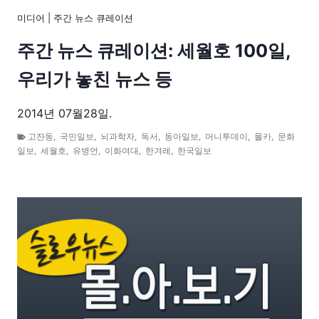
미디어
|
주간 뉴스 큐레이션
주간 뉴스 큐레이션: 세월호 100일,
우리가 놓친 뉴스 등
2014년 07월28일.
고잔동
,
국민일보
,
뇌과학자
,
독서
,
동아일보
,
머니투데이
,
몰카
,
문화
일보
,
세월호
,
유병언
,
이화여대
,
한겨레
,
한국일보