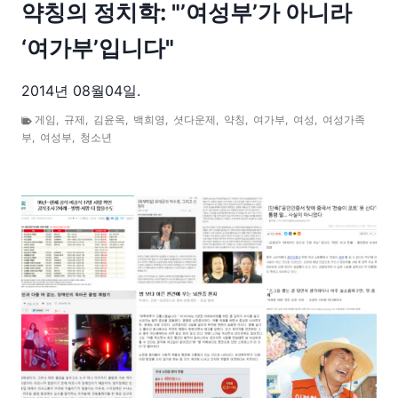
약칭의 정치학: "’여성부’가 아니라
‘여가부’입니다"
2014년 08월04일.
게임
,
규제
,
김윤옥
,
백희영
,
셧다운제
,
약칭
,
여가부
,
여성
,
여성가족
부
,
여성부
,
청소년