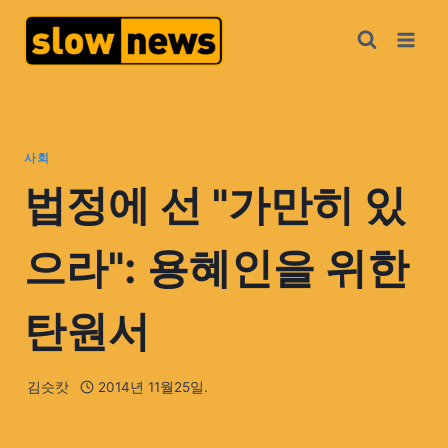
사회
법정에 선 "가만히 있
으라": 용혜인을 위한
탄원서
김슷캇
2014년 11월25일.