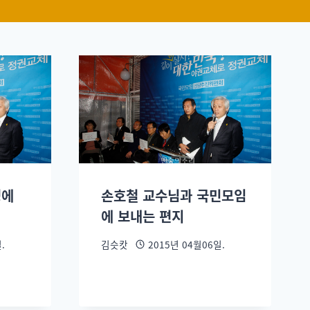
명에
손호철 교수님과 국민모임
에 보내는 편지
.
김슷캇
2015년 04월06일.