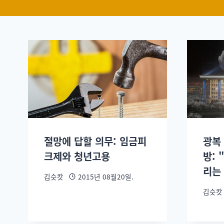
절망에 답할 의무: 임금피
광복 
크제와 청년고용
방:
리는
김슷캇
2015년 08월20일.
김슷캇