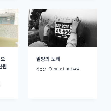
있으
밀양의 노래
탄원
김슷캇
2013년 10월24일.
.