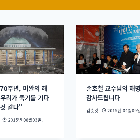
70주년, 미완의 해
손호철 교수님의 해
 "우리가 죽기를 기다
감사드립니다
 것 같다"
김슷캇
2015년 04월09일
2015년 08월03일.