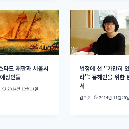
스타드 재판과 서울시
법정에 선 "가만히 
노예상인들
라": 용혜인을 위한 
서
2014년 12월11일.
김슷캇
2014년 11월25일