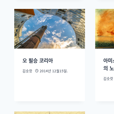
오 필승 코리아
아미
의 
김슷캇
2014년 12월15일.
김슷캇