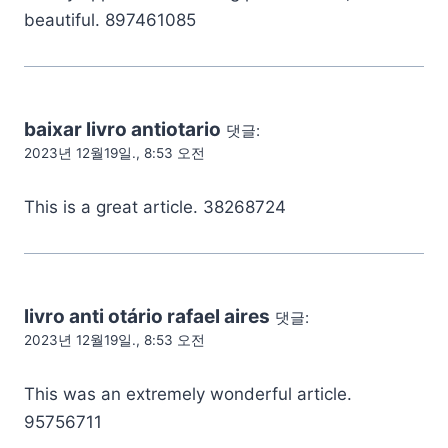
beautiful. 897461085
baixar livro antiotario
댓글:
2023년 12월19일., 8:53 오전
This is a great article. 38268724
livro anti otário rafael aires
댓글:
2023년 12월19일., 8:53 오전
This was an extremely wonderful article.
95756711