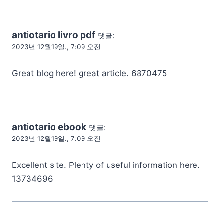
antiotario livro pdf
댓글:
2023년 12월19일., 7:09 오전
Great blog here! great article. 6870475
antiotario ebook
댓글:
2023년 12월19일., 7:09 오전
Excellent site. Plenty of useful information here.
13734696