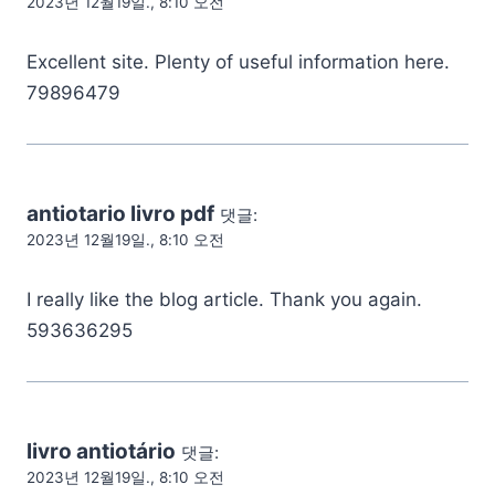
2023년 12월19일., 8:10 오전
Excellent site. Plenty of useful information here.
79896479
antiotario livro pdf
댓글:
2023년 12월19일., 8:10 오전
I really like the blog article. Thank you again.
593636295
livro antiotário
댓글:
2023년 12월19일., 8:10 오전