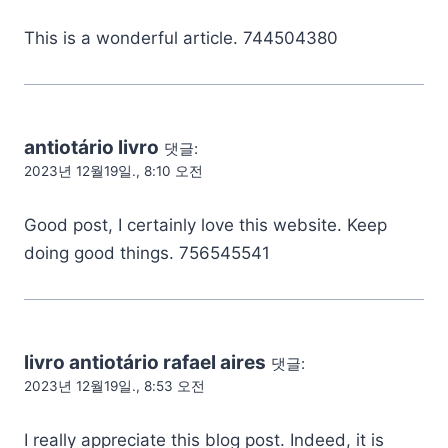
This is a wonderful article. 744504380
antiotário livro
댓글:
2023년 12월19일., 8:10 오전
Good post, I certainly love this website. Keep
doing good things. 756545541
livro antiotário rafael aires
댓글:
2023년 12월19일., 8:53 오전
I really appreciate this blog post. Indeed, it is