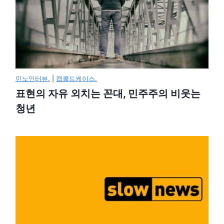
민노인터뷰.
|
캡콜드케이스.
표현의 자유 외치는 꼰대, 민주주의 비웃는
청년