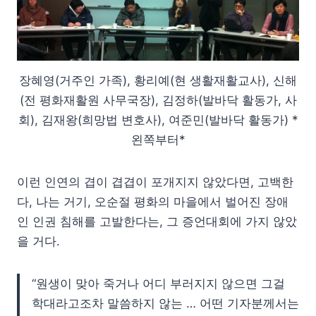
장혜영(거주인 가족), 황리예(현 생활재활교사), 신해
(전 평화재활원 사무국장), 김정하(발바닥 활동가, 사
회), 김재왕(희망법 변호사), 여준민(발바닥 활동가) *
왼쪽부터*
이런 인연의 겹이 겹겹이 포개지지 않았다면, 고백한
다, 나는 거기, 오순절 평화의 마을에서 벌어진 장애
인 인권 침해를 고발한다는, 그 증언대회에 가지 않았
을 거다.
“원생이 맞아 죽거나 어디 부러지지 않으면 그걸
학대라고조차 말씀하지 않는 … 어떤 기자분께서는