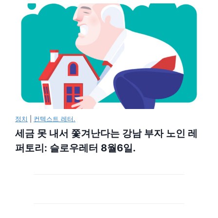
정치
|
컨텍스트 레터.
세금 못 내서 쫓겨난다는 강남 부자 노인 레
퍼토리: 슬로우레터 8월6일.