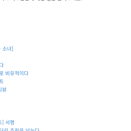
 소녀]
보다
으로 비유적이다
트
리뷰
] 서평
엉터리 주장을 낳는다