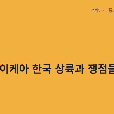
맥락.
통
 이케아 한국 상륙과 쟁점