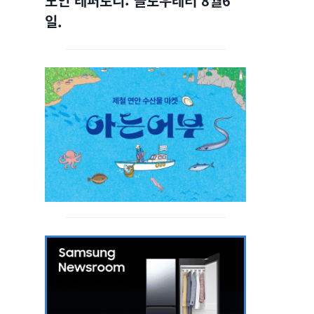
노인 레퍼토리: 슬로우레터 8월6
일.