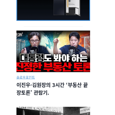
슬로우포인트
이진우·김원장의 3시간 ‘부동산 끝
장토론’ 관람기.
슬로우뉴스 몰아보
슬로우뉴스 몰
기: 한국 초고속 인터
기: 6.4 지선 