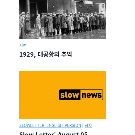
넷과 손정의
석 외
이진혁
이진혁
2014년 09월27일.
2014년 07월06
서평.
1929, 대공황의 추억
SLOWLETTER_ENGLISH_VERSION
|
정치
Slow Letter: August 05,