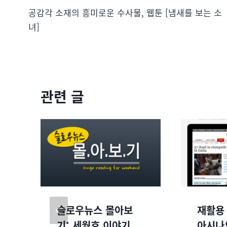
공감각 소재의 흥미로운 수사물, 웹툰 [냄새를 보는 소
녀]
관련 글
슬로우뉴스 몰아보
재활용
분
기: 세월호 이야기,
아시나