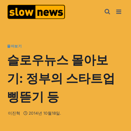
몰아보기
슬로우뉴스 몰아보
기: 정부의 스타트업
삥뜯기 등
이진혁
2014년 10월18일.