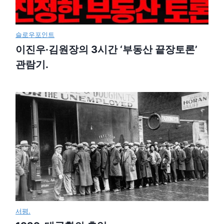
슬로우포인트
이진우·김원장의 3시간 ‘부동산 끝장토론’
관람기.
서평.