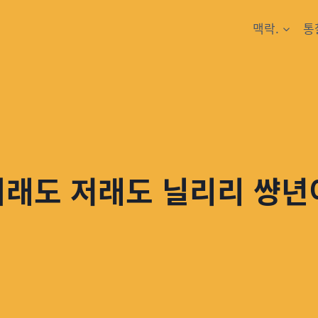
맥락.
통
이래도 저래도 닐리리 썅