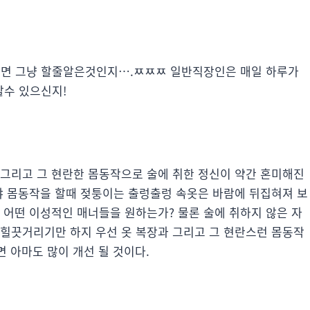
면 그냥 할줄알은것인지….ㅉㅉㅉ 일반직장인은 매일 하루가
수 있으신지!
 그리고 그 현란한 몸동작으로 술에 취한 정신이 약간 혼미해진
랴 몸동작을 할때 젖퉁이는 출렁출렁 속옷은 바람에 뒤집혀져 보
 어떤 이성적인 매너들을 원하는가? 물론 술에 취하지 않은 자
 힐끗거리기만 하지 우선 옷 복장과 그리고 그 현란스런 몸동작
면 아마도 많이 개선 될 것이다.