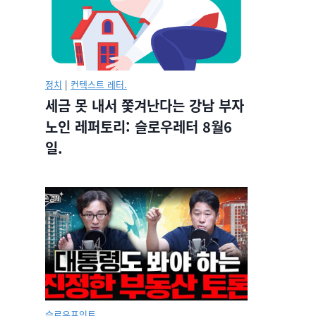
정치
|
컨텍스트 레터.
세금 못 내서 쫓겨난다는 강남 부자
노인 레퍼토리: 슬로우레터 8월6
일.
슬로우포인트