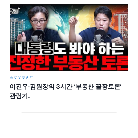
슬로우포인트
이진우·김원장의 3시간 ‘부동산 끝장토론’
관람기.