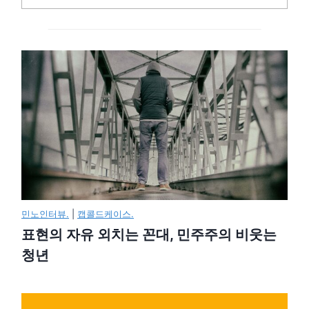
민노인터뷰.
|
캡콜드케이스.
표현의 자유 외치는 꼰대, 민주주의 비웃는
청년