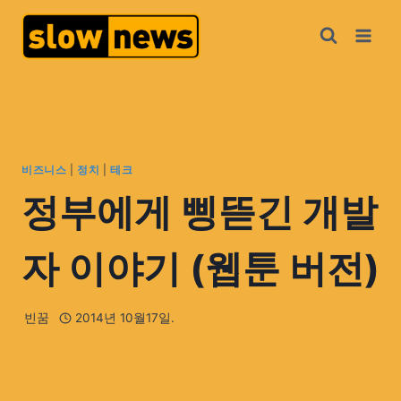
비즈니스
|
정치
|
테크
정부에게 삥뜯긴 개발
자 이야기 (웹툰 버전)
빈꿈
2014년 10월17일.