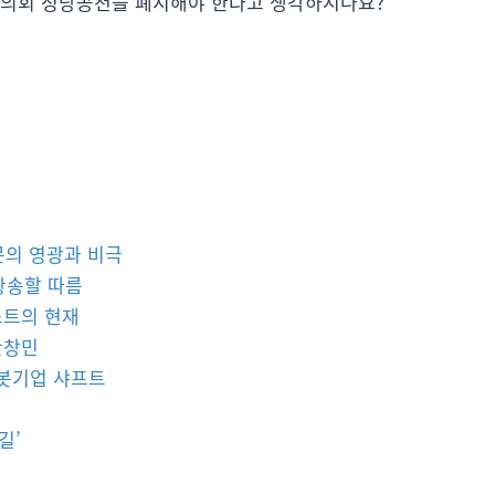
초의회 정당공천을 폐지해야 한다고 생각하시나요?
가문의 영광과 비극
황송할 따름
스트의 현재
한창민
로봇기업 샤프트
길’