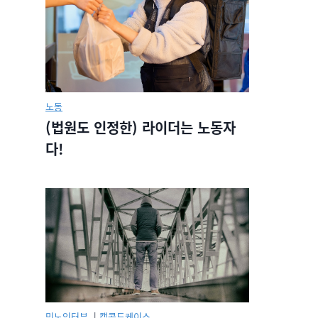
노동
(법원도 인정한) 라이더는 노동자
다!
민노인터뷰.
|
캡콜드케이스.