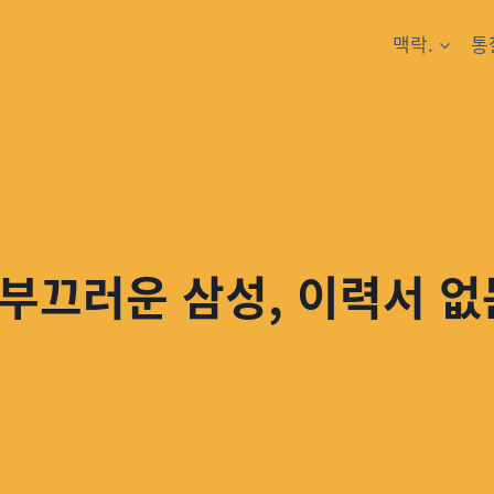
맥락.
통
부끄러운 삼성, 이력서 없