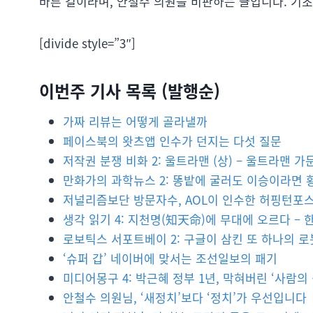
바른 길이라며, 안철수 의원을 비판하는 글입니다. 기
[divide style=”3″]
이번주 기사 목록 (발행순)
가짜 리뷰는 어떻게 골라낼까
페이스북의 왓츠앱 인수가 던지는 다섯 질문
저작권 분쟁 비화 2: 울트라맨 (상) – 울트라맨 
만화가의 과학뉴스 2: 똥밭에 굴러도 이승이라면 
저널리즘보단 방문자수, AOL이 인수한 허핑턴포
생각 읽기 4: 지천명(知天命)에 무대에 오르다 – 
로보틱스 서포트베이 2: 구글이 삼킨 또 하나의 
‘슈퍼 갑’ 네이버에 맞서는 조선일보의 패기
미디어몽구 4: 박근혜 정부 1년, 막혀버린 ‘사람의 
안철수 의원님, ‘새정치’보다 ‘정치’가 우선입니다