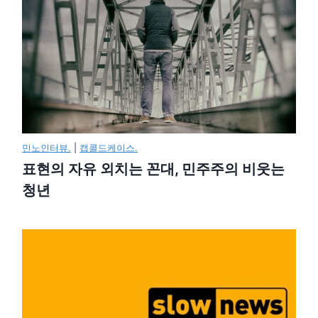
민노인터뷰.
|
캡콜드케이스.
표현의 자유 외치는 꼰대, 민주주의 비웃는
청년