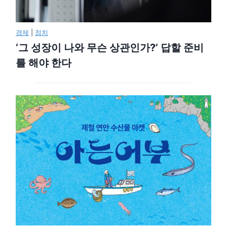
경제
|
정치
‘그 성장이 나와 무슨 상관인가?’ 답할 준비
를 해야 한다