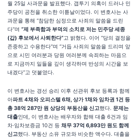
월 25일 사과문을 발표했다. 갭투기 의혹이 드러나 민
주당이 공천을 취소한 이튿날이었다. 이 변호사는 사
과문을 통해 “참담한 심정으로 사죄의 말씀을 드린
다”며
“제 부족함과 부덕의 소치로 저는 민주당 세종
(갑) 후보에서 사퇴한다”
고 밝혔다. 이어 “당의 결정을
존중하고 수용한다”며 “거듭 사죄의 말씀을 드리며 앞
으로 시민 여러분과 당원 여러분께 속죄하는 마음으
로 지금까지 일들을 깊이 생각하며 반성의 시간을 보
내겠다”고 덧붙였다.
이 변호사는 경선 승리 이후 선관위 후보 등록과 함께
아
파트 4채와 오피스텔 6채, 상가 1채와 임차권 1건 등
총 38억 287만 원 상당의 부동산을 신고
했다.
문제는
대출
인데, 이 변호사는 배우자와 합해 대출 6건과 임
차·임차보증금 10건 등
채무 37억 6,893만 원도 함께
신고
했다. 부동산 소유 규모와 비슷한 액수다. 대출을