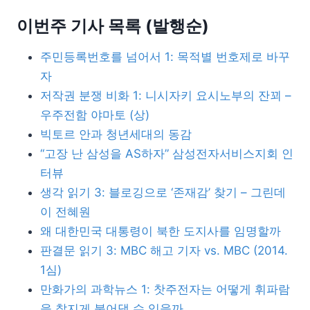
이번주 기사 목록 (발행순)
주민등록번호를 넘어서 1: 목적별 번호제로 바꾸
자
저작권 분쟁 비화 1: 니시자키 요시노부의 잔꾀 –
우주전함 야마토 (상)
빅토르 안과 청년세대의 동감
“고장 난 삼성을 AS하자” 삼성전자서비스지회 인
터뷰
생각 읽기 3: 블로깅으로 ‘존재감’ 찾기 – 그린데
이 전혜원
왜 대한민국 대통령이 북한 도지사를 임명할까
판결문 읽기 3: MBC 해고 기자 vs. MBC (2014.
1심)
만화가의 과학뉴스 1: 찻주전자는 어떻게 휘파람
을 찰지게 불어댈 수 있을까