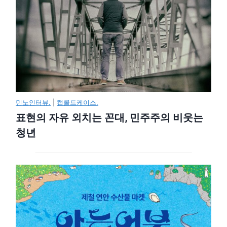
민노인터뷰.
|
캡콜드케이스.
표현의 자유 외치는 꼰대, 민주주의 비웃는
청년