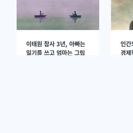
이태원 참사 3년, 아빠는
인간
일기를 쓰고 엄마는 그림
경제
을 그렸다
정혜승
정혜승
2025년 10월29일.