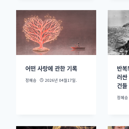
어떤 사랑에 관한 기록
반복
러싼 
정혜승
2026년 04월17일.
건들
정혜승