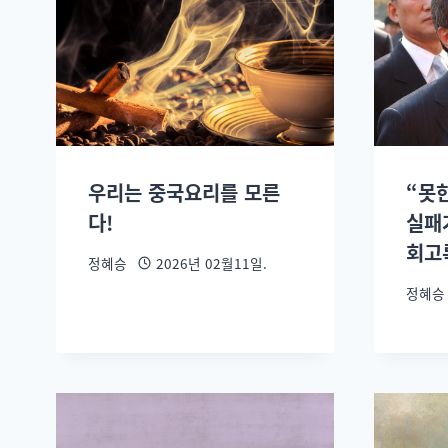
우리는 중국요리를 모른
“못한
다!
실패
회고
정혜승
2026년 02월11일.
정혜승