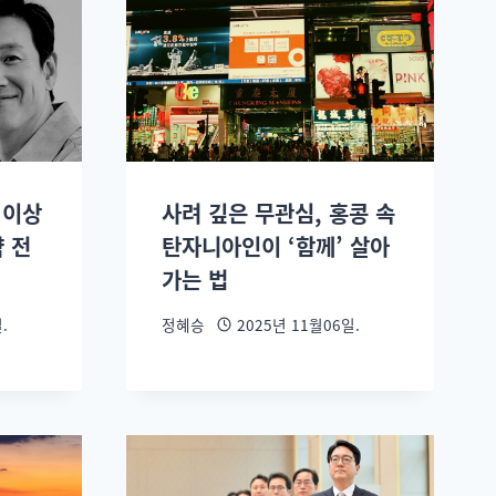
 이상
사려 깊은 무관심, 홍콩 속
약 전
탄자니아인이 ‘함께’ 살아
가는 법
.
정혜승
2025년 11월06일.