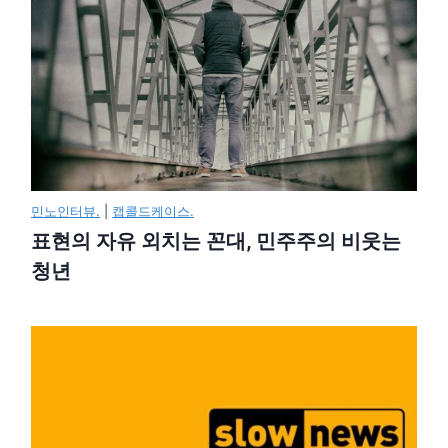
민노인터뷰.
|
캡콜드케이스.
표현의 자유 외치는 꼰대, 민주주의 비웃는
청년