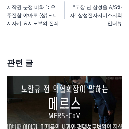
저작권 분쟁 비화 1: 우
"고장 난 삼성을 A/S하
주전함 야마토 (상) – 니
자" 삼성전자서비스지회
시자키 요시노부의 잔꾀
인터뷰
관련 글