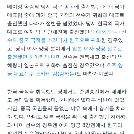
베이징 올림픽 당시 탁구 종목에 출전했던 21개 국가
대표팀 중에 과거 중국 국적의 선수가 귀화해 대표로
출전했던 나라가 절반을 넘었었다. 당시 한국의 국가
대표로 여자 탁구 단체전에 출전했던
당예서(탕나) 선
수도 중국 국적을 가졌다가 한국으로 귀화
한 경우였
고, 당시 여자 양궁 분야에서
일본 여자 양궁 선수로
출전했던 하야카와 나미
선수는 전북체고 출신의 엄
혜랑이 일본으로 귀화해 출전한 경우였으며
호주 양
궁 대표선수 스카이 김(김하늘)
도 마찬가지였다.
한국 국적을 취득했던 당예서는 준결승전에서 패배하
고 동메달을 획득했다. 국내에선 별다른 비난이 없었
지만, 중국 국민들의 끝없는 야유 속에서 경기를 치러
야 했다. 반대로 일본 국적을 취득해 출전했던 하야카
와 나미 선수의 경우엔 여자 양궁 8강전에서 한국의
박성현 선수(하야카와 나미의 2년 선배)와 맞붙게 되