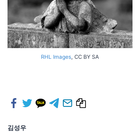
RHL Images
, CC BY SA
김성우