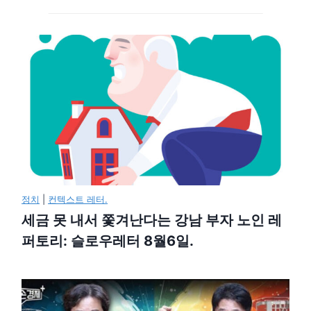
정치
|
컨텍스트 레터.
세금 못 내서 쫓겨난다는 강남 부자 노인 레
퍼토리: 슬로우레터 8월6일.