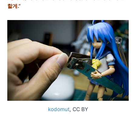
할게.”
kodomut
, CC BY