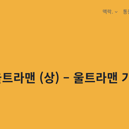
맥락.
통
울트라맨 (상) – 울트라맨