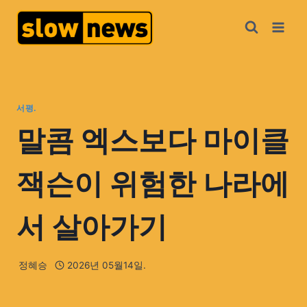
서평.
말콤 엑스보다 마이클
잭슨이 위험한 나라에
서 살아가기
정혜승
2026년 05월14일.