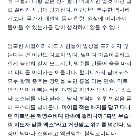
적 규율과 태형 같은 신체형이 더해지면 별것 아닌 일
로 끌려가 사람이 망가진다. 이란만의 특수한 역사라
기보다, 국가가 개인의 몸과 취향, 일상에 어디까지
들어올 수 있는가를 같이 생각하지 않을 수 없다.
엄혹한 시절이라 해도 사람들이 일상을 포기하지 않
는다는 건 이란도 다르지 않다. 날마다 아슬아슬하고
언제 붙잡혀 갈지 모르지만, 밀주를 만들어 술을 마시
며 파티를 이어가는 이들이다. 할머니까지 남녀노소
모두 함께 춤추는 장면을 보면 흥을 아는 민족. 마르
얀의 엄마 아빠는 터키 여행을 가면서 당시 서구 팝스
타 포스터를 사다 달라는 딸의 부탁에 외투 안감을 뜯
어 포스터를 넣어온다.
마이클 잭슨 배지를 달고 다니
던 마르얀은 혁명수비대 단속에 걸리니까 “흑인 무슬
림 지도자 말콤 엑스”라고 거짓말로 위기를 넘긴다.
일
상이 날마다 스릴러고 액션영화, 블랙코미디다.