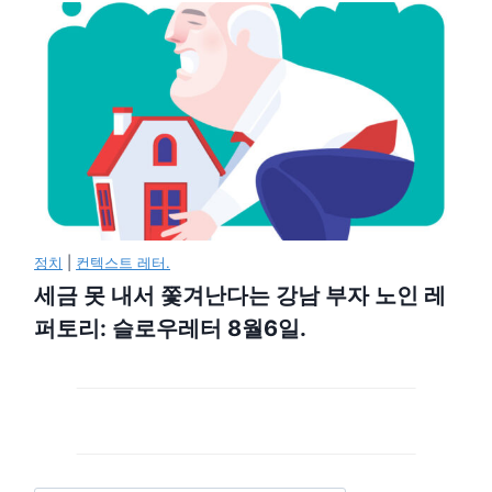
정치
|
컨텍스트 레터.
세금 못 내서 쫓겨난다는 강남 부자 노인 레
퍼토리: 슬로우레터 8월6일.