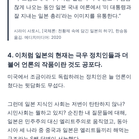
찮게 나오는 동안 일본 국내 여론에서 ‘미 대통령과
잘 지내는 일본 총리’라는 이미지를 유통한다.”
시라이 사토시, [국체론: 천황제 속에 담긴 일본의 허구], 한승동
옮김. 메디치미디어: 2020
4.
이처럼 일본의 현재는 극우 정치인들과 더
불어 언론의 작품이란 것도 공포다.
미국에서 조금이라도 독립하려는 정치인은 늘 언론이
쳤다는 뒷담화도 무섭다.
그런데 일본 지식인 사회는 저변이 탄탄하지 않나?
시민사회는 뭘하고 있지? 순진한 내 질문들에 대해,
일본은 민주주의 대신 엘리트주의로 움직였고, 동아
시아 세 나라 중 중국과 일본은 엘리트들끼리 해먹는
구조라는 S쌤 답변이 서늘했다.