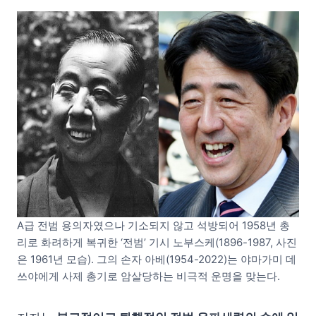
A급 전범 용의자였으나 기소되지 않고 석방되어 1958년 총
리로 화려하게 복귀한 ‘전범’ 기시 노부스케(1896-1987, 사진
은 1961년 모습). 그의 손자 아베(1954-2022)는 야마가미 데
쓰야에게 사제 총기로 암살당하는 비극적 운명을 맞는다.