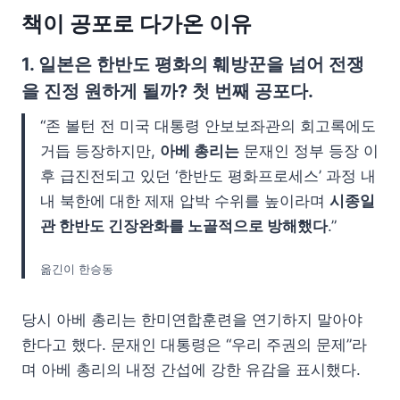
책이 공포로 다가온 이유
1.
일본은 한반도 평화의 훼방꾼을 넘어 전쟁
을 진정 원하게 될까? 첫 번째 공포다.
“존 볼턴 전 미국 대통령 안보보좌관의 회고록에도
거듭 등장하지만,
아베 총리는
문재인 정부 등장 이
후 급진전되고 있던 ‘한반도 평화프로세스’ 과정 내
내 북한에 대한 제재 압박 수위를 높이라며
시종일
관 한반도 긴장완화를 노골적으로 방해했다
.”
옮긴이 한승동
당시 아베 총리는 한미연합훈련을 연기하지 말아야
한다고 했다. 문재인 대통령은 “우리 주권의 문제”라
며 아베 총리의 내정 간섭에 강한 유감을 표시했다.