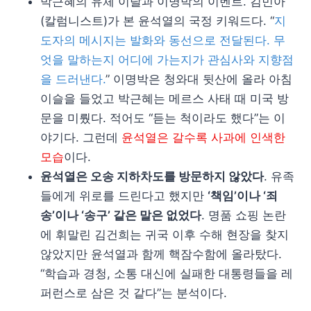
박근혜의 유체 이탈과 이명박의 이벤트. 김민아
(칼럼니스트)가 본 윤석열의 국정 키워드다. “
지
도자의 메시지는 발화와 동선으로 전달된다. 무
엇을 말하는지 어디에 가는지가 관심사와 지향점
을 드러낸다.
” 이명박은 청와대 뒷산에 올라 아침
이슬을 들었고 박근혜는 메르스 사태 때 미국 방
문을 미뤘다. 적어도 “듣는 척이라도 했다”는 이
야기다. 그런데
윤석열은 갈수록 사과에 인색한
모습
이다.
윤석열은 오송 지하차도를 방문하지 않았다
. 유족
들에게 위로를 드린다고 했지만
‘책임’이나 ‘죄
송’이나 ‘송구’ 같은 말은 없었다
. 명품 쇼핑 논란
에 휘말린 김건희는 귀국 이후 수해 현장을 찾지
않았지만 윤석열과 함께 핵잠수함에 올라탔다.
“학습과 경청, 소통 대신에 실패한 대통령들을 레
퍼런스로 삼은 것 같다”는 분석이다.