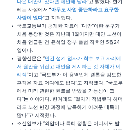
나은 대안이 있다면 제안해 달라
”고 밝혔다. 한겨
레는 사설에서
“
아무도 사업 중단하라고 요구한
사람이 없다
”
고 지적했다.
국토교통부가 공개한 자료에 “대안”이란 문구가
처음 등장한 것은 지난해 1월이지만 대안 노선이
처음 언급된 건 윤석열 정부 출범 직후인 5월24
일이다.
경향신문은 “
민간 설계 업자가 착수 보고 자리에
서 원안을 뒤집고 대안을 제시하는 것 자체가 이
례적
”이고 “국토부가 이 용역업체 결론을 검토한
흔적은 자료 어디에도 없다”고 지적했다. “국토부
에서 미리 관련한 힌트를 받았을 가능성이 크
다”는 이야기다. 한겨레도 “절차가 적법했다 하더
라도 노선 변경 과정에 납득하기 어려운 대목이
많다”고 지적했다.
조선일보가 “외압이나 특혜 정황은 어디서도 발