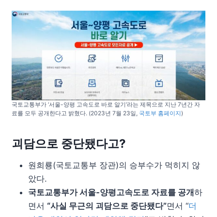
국토교통부가 ‘서울-양평 고속도로 바로 알기’라는 제목으로 지난 7년간 자
료를 모두 공개한다고 밝혔다. (2023년 7월 23일,
국토부 홈페이지
)
괴담으로 중단됐다고?
원희룡(국토교통부 장관)의 승부수가 먹히지 않
았다.
국토교통부가 서울-양평고속도로 자료를 공개
하
면서
“사실 무근의 괴담으로 중단됐다”
면서 “
더