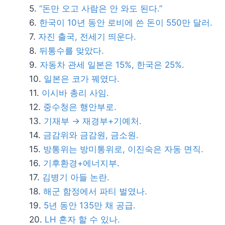
“돈만 오고 사람은 안 와도 된다.”
한국이 10년 동안 로비에 쓴 돈이 550만 달러.
자진 출국, 전세기 띄운다.
뒤통수를 맞았다.
자동차 관세 일본은 15%, 한국은 25%.
일본은 코가 꿰였다.
이시바 총리 사임.
중수청은 행안부로.
기재부 → 재경부+기예처.
금감위와 금감원, 금소원.
방통위는 방미통위로, 이진숙은 자동 면직.
기후환경+에너지부.
김병기 아들 논란.
해군 함정에서 파티 벌였나.
5년 동안 135만 채 공급.
LH 혼자 할 수 있나.