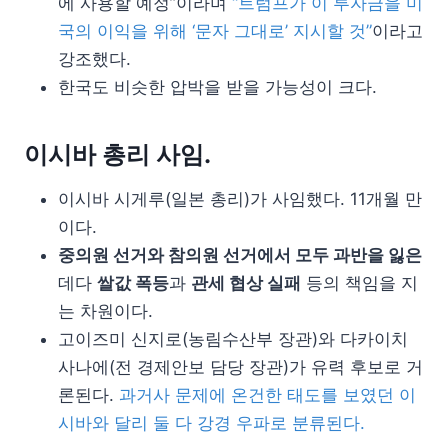
에 사용할 예정”이라며
“트럼프가 이 투자금을 미
국의 이익을 위해 ‘문자 그대로’ 지시할 것”
이라고
강조했다.
한국도 비슷한 압박을 받을 가능성이 크다.
이시바 총리 사임.
이시바 시게루(일본 총리)가 사임했다. 11개월 만
이다.
중의원 선거와 참의원 선거에서 모두 과반을 잃은
데다
쌀값 폭등
과
관세 협상 실패
등의 책임을 지
는 차원이다.
고이즈미 신지로(농림수산부 장관)와 다카이치
사나에(전 경제안보 담당 장관)가 유력 후보로 거
론된다.
과거사 문제에 온건한 태도를 보였던 이
시바와 달리 둘 다 강경 우파로 분류된다.