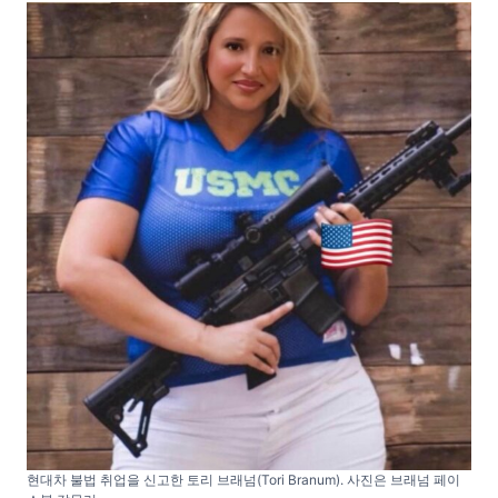
현대차 불법 취업을 신고한 토리 브래넘(Tori Branum). 사진은 브래넘 페이