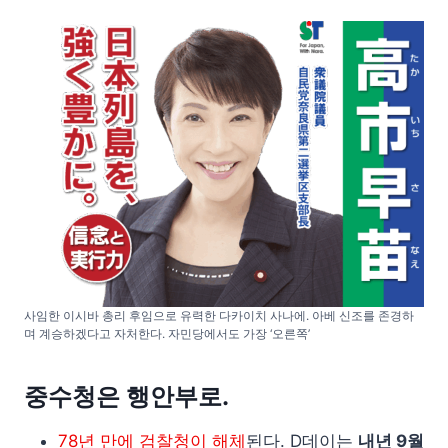
사임한 이시바 총리 후임으로 유력한 다카이치 사나에. 아베 신조를 존경하
며 계승하겠다고 자처한다. 자민당에서도 가장 ‘오른쪽’
중수청은 행안부로.
78년 만에 검찰청이 해체
된다. D데이는
내년 9월