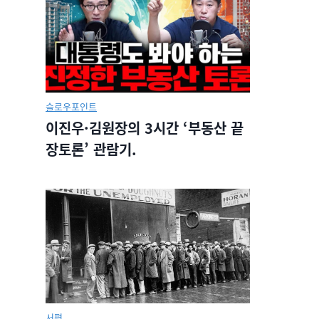
슬로우포인트
이진우·김원장의 3시간 ‘부동산 끝
장토론’ 관람기.
서평.