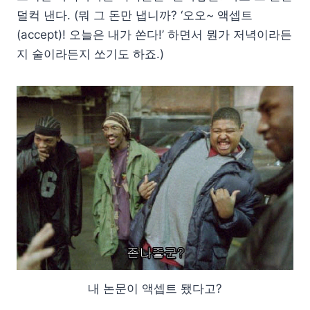
덜컥 낸다. (뭐 그 돈만 냅니까? ‘오오~ 액셉트
(accept)! 오늘은 내가 쏜다!’ 하면서 뭔가 저녁이라든
지 술이라든지 쏘기도 하죠.)
내 논문이 액셉트 됐다고?