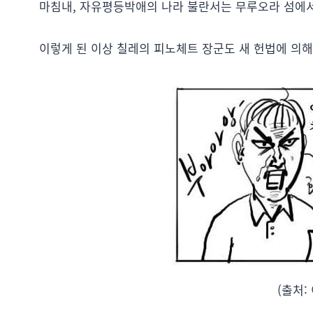
마침내, 자유평등박애의 나라 불란서는 무루오라 섬에
이렇게 된 이상 칠레의 피노체트 장군도 새 헌법에 의해
(출처: