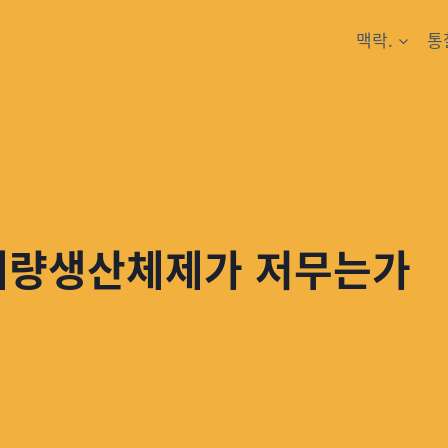
맥락.
통
 대량생산체제가 저무는가