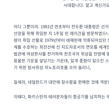
시대랍니다. 알고 계신가요
어디 그뿐이랴. 1981년 연초부터 전두환 대통령은 선
선양을 위해 취임한 지 1주일 된 레이건을 방문하였으니
령이 취임 선물로 1979년부터 테헤란에 억류되어있던 
계를 수호하는 최전선에 선 지도자로서의 면모를 세계만
법관에 여성판사를 천거하여 천조국의 위상을 만방에 
음울한 기운을 앞당기는 가운데, 일개 중령이 일으킨 
기 위한 탐사위성 히노토리호를 쏘아 올리니,
질세라, 네덜란드가 대만에 잠수함을 판매한 것에 격
이때다, 파키스탄의 테러분자들이 항공기를 납치하는 