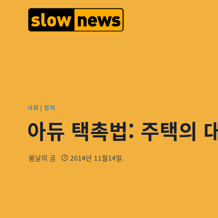
사회
|
정치
아듀 택촉법: 주택의
봄날의 곰
2014년 11월14일.