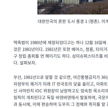
대한민국의 흔한 도시 풍경 1 (평촌). 이
택촉법이 1980년에 제정되었다고는 하나 12월 16일에
것은 1981년이다. 1981년은 또한 베어스, 청룡, 타
구 창립 총회를 연 해이기도 하다. 삼미슈퍼스타즈를 비
다. 살펴보자.
우선, 1981년으로 말할 것 같으면, 야간통행금지가 
자정부의 쾌거가 미래 IT 한국호의 닻을 올리고, 아파트
신 사마란치 IOC 위원장이 낭랑하고도 엄숙한 목소리의 프랑스어
림픽이 개최된다고 독일 바덴바덴에서 발표하여, 국운이
과 동시에, 이에 편승하여 도무지 그 정체와 취지를 알 