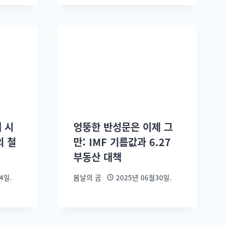
혜 시
엉뚱한 반성문은 이제 그
의 철
만: IMF 기름값과 6.27
부동산 대책
4일.
봄날의 곰
2025년 06월30일.