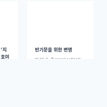
 ‘지
반기문을 위한 변명
 호미
봄날의 곰
2016년 04월19일.
8일.