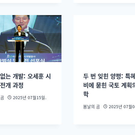
 없는 개발: 오세훈 시
두 번 잊힌 양평: 특
 전개 과정
비에 묻힌 국토 계획
학
 곰
2025년 07월15일.
봄날의 곰
2025년 07월0