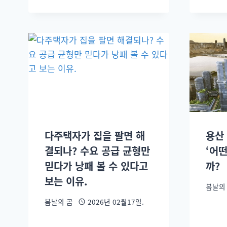
다주택자가 집을 팔면 해
용산
결되나? 수요 공급 균형만
‘어
믿다가 낭패 볼 수 있다고
까?
보는 이유.
봄날의
봄날의 곰
2026년 02월17일.