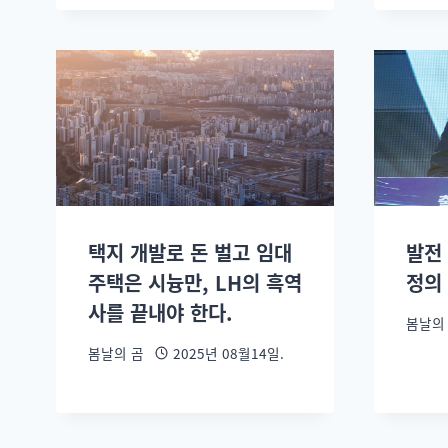
택지 개발로 돈 벌고 임대
발전
주택은 시늉만, LH의 흑역
정의
사를 끝내야 한다.
봄날의
봄날의 곰
2025년 08월14일.