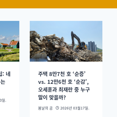
: 네
주택 8만7천 호 ‘순증’
주는
vs. 12만6천 호 ‘순감’,
오세훈과 최재란 중 누구
말이 맞을까?
3일.
봄날의 곰
2026년 03월17일.