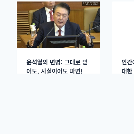
윤석열의 변명: 그대로 믿
인간
어도, 사실이어도 파면!
대한 
봄날의 곰
2025년 02월25일.
봄날의