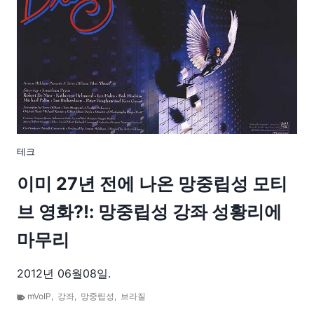
테크
이미 27년 전에 나온 망중립성 모티
브 영화?!: 망중립성 강좌 성황리에
마무리
2012년 06월08일.
mVoIP
,
강좌
,
망중립성
,
브라질