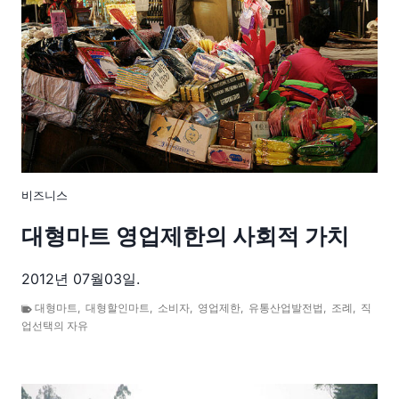
비즈니스
대형마트 영업제한의 사회적 가치
2012년 07월03일.
대형마트
,
대형할인마트
,
소비자
,
영업제한
,
유통산업발전법
,
조례
,
직
업선택의 자유