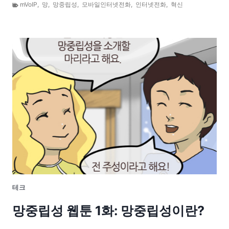
mVoIP
,
망
,
망중립성
,
모바일인터넷전화
,
인터넷전화
,
혁신
테크
망중립성 웹툰 1화: 망중립성이란?