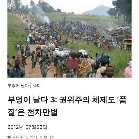
부엉이 날다
|
사회
부엉이 날다 3: 권위주의 체제도 ‘품
질’은 천차만별
2012년 07월03일.
권위주의
,
독재
,
빈부격차