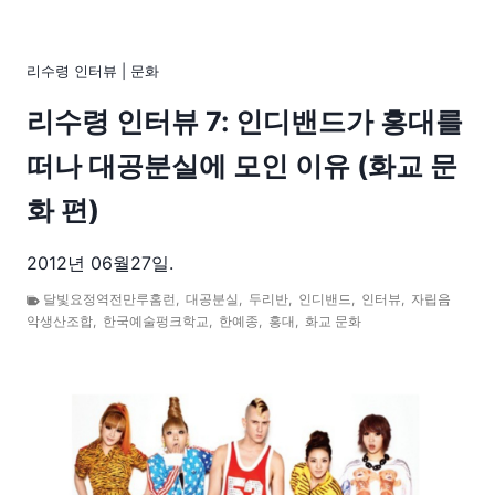
리수령 인터뷰
|
문화
리수령 인터뷰 7: 인디밴드가 홍대를
떠나 대공분실에 모인 이유 (화교 문
화 편)
2012년 06월27일.
달빛요정역전만루홈런
,
대공분실
,
두리반
,
인디밴드
,
인터뷰
,
자립음
악생산조합
,
한국예술펑크학교
,
한예종
,
홍대
,
화교 문화