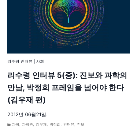
리수령 인터뷰
|
사회
리수령 인터뷰 5(중): 진보와 과학의
만남, 박정희 프레임을 넘어야 한다
(김우재 편)
2012년 06월21일.
과학
,
과학관
,
김우재
,
박정희
,
인터뷰
,
진보