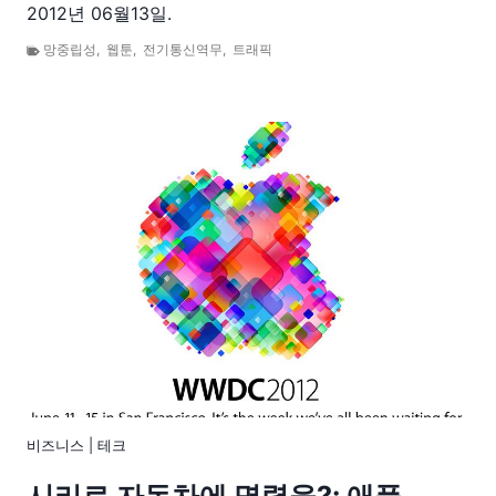
2012년 06월13일.
망중립성
,
웹툰
,
전기통신역무
,
트래픽
비즈니스
|
테크
시리로 자동차에 명령을?: 애플