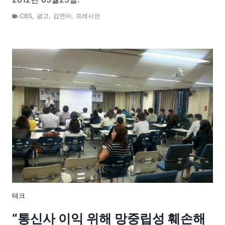
CBS
,
광고
,
김연아
,
프레시안
테크
“통신사 이익 위해 망중립성 훼손해