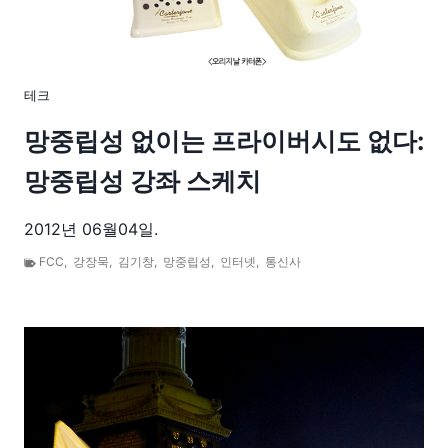
테크
망중립성 없이는 프라이버시도 없다:
망중립성 강좌 스케치
2012년 06월04일.
FCC
,
강장묵
,
김기창
,
망중립성
,
인터넷
,
통신사