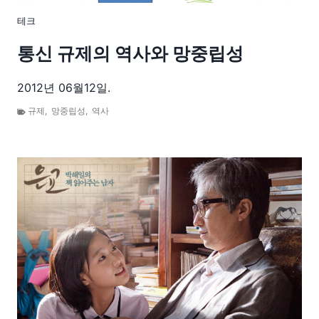
테크
통신 규제의 역사와 망중립성
2012년 06월12일.
규제
,
망중립성
,
역사