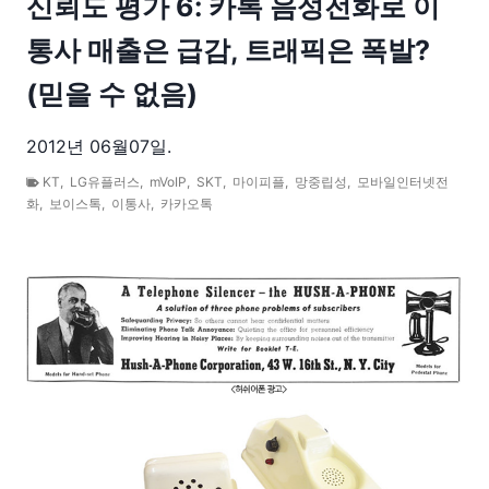
신뢰도 평가 6: 카톡 음성전화로 이
통사 매출은 급감, 트래픽은 폭발?
(믿을 수 없음)
2012년 06월07일.
KT
,
LG유플러스
,
mVoIP
,
SKT
,
마이피플
,
망중립성
,
모바일인터넷전
화
,
보이스톡
,
이통사
,
카카오톡