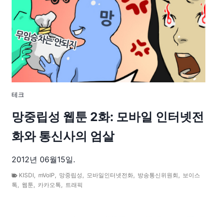
테크
망중립성 웹툰 2화: 모바일 인터넷전
화와 통신사의 엄살
2012년 06월15일.
KISDI
,
mVoIP
,
망중립성
,
모바일인터넷전화
,
방송통신위원회
,
보이스
톡
,
웹툰
,
카카오톡
,
트래픽