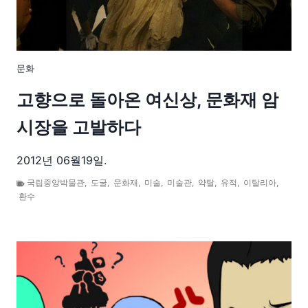
문화
고향으로 돌아온 여신상, 문화재 암
시장을 고발하다
2012년 06월19일.
국립중앙박물관
,
도굴
,
문화재
,
미술
,
미술관
,
약탈
,
유적
,
이탈리아
,
환수