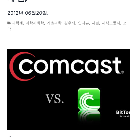
2012년 06월20일.
과학계
,
과학사회학
,
기초과학
,
김우재
,
인터뷰
,
자본
,
지식노동자
,
포
닥