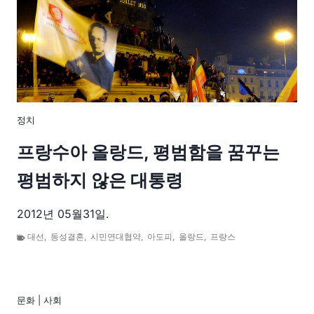
정치
프랑수아 올랑드, 평범함을 꿈꾸는
평범하지 않은 대통령
2012년 05월31일.
대선
,
동성결혼
,
시민연대협약
,
아도피
,
올랑드
,
프랑스
문화
|
사회