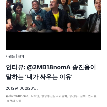
사람들
|
정치
인터뷰: @2MB18nomA 송진용이
말하는 ‘내가 싸우는 이유’
2012년 06월28일.
@2mb18nomA
,
박주민
,
방송통신심의위원회
,
송진용
,
심의
,
인터뷰
,
표현의 자유