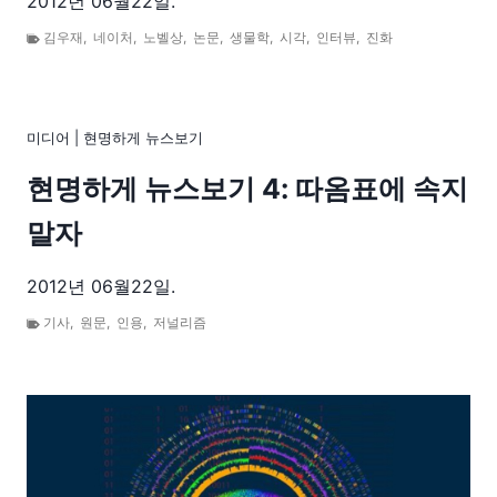
2012년 06월22일.
김우재
,
네이처
,
노벨상
,
논문
,
생물학
,
시각
,
인터뷰
,
진화
미디어
|
현명하게 뉴스보기
현명하게 뉴스보기 4: 따옴표에 속지
말자
2012년 06월22일.
기사
,
원문
,
인용
,
저널리즘