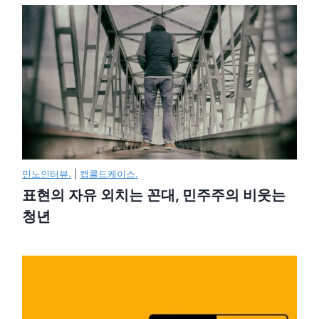
민노인터뷰.
|
캡콜드케이스.
표현의 자유 외치는 꼰대, 민주주의 비웃는
청년