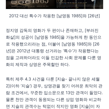
2012 대선 특수가 작용한 [남영동 1985]와 [26년]
정지영 감독의 영화가 두 편이나 존재하고, [부러진
화살]의 성공이 [남영동 1985]을 가능하게 한 동인으
로 작용했으리라는 점, 더불어 [남영동 1985]와 [26
년]은 2012년 대통령 선거라는 ‘특수’가 작용했다는
점을 고려하더라도 이들 민감한 사회 문제를 다룬 영
화의 제작과 상영은 주목할만 하다.
특히 제주 4.3 사건을 다룬 [지슬- 끝나지 않은 세월
2](이하 ‘지슬’) 경우, 상영관을 찾기 어려운 최악의 관
람 조건에서, 꾸준한 입소문으로 13만 관객이 들었다.
물론 천만 관객이 동원되는 다른 상업 영화와 비교하
면 지슬의 관객수는 턱없이 작지만 영화 [지슬]이 자