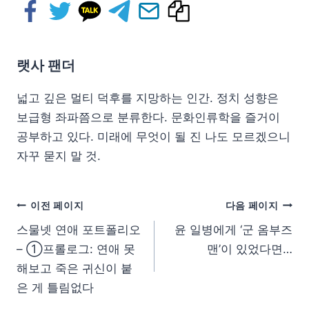
랫사 팬더
넓고 깊은 멀티 덕후를 지망하는 인간. 정치 성향은
보급형 좌파쯤으로 분류한다. 문화인류학을 즐거이
공부하고 있다. 미래에 무엇이 될 진 나도 모르겠으니
자꾸 묻지 말 것.
이전 페이지
다음 페이지
스물넷 연애 포트폴리오
윤 일병에게 ‘군 옴부즈
– ①프롤로그: 연애 못
맨’이 있었다면…
해보고 죽은 귀신이 붙
은 게 틀림없다