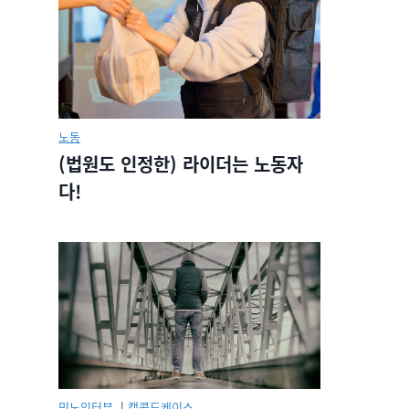
노동
(법원도 인정한) 라이더는 노동자
다!
민노인터뷰.
|
캡콜드케이스.