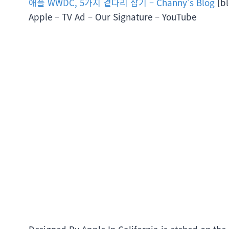
애플 WWDC, 5가지 곁다리 잡기 – Channy’s Blog
[bl
Apple – TV Ad – Our Signature – YouTube