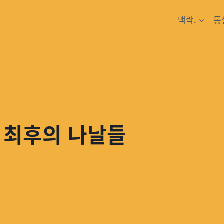
맥락.
통
: 최후의 나날들