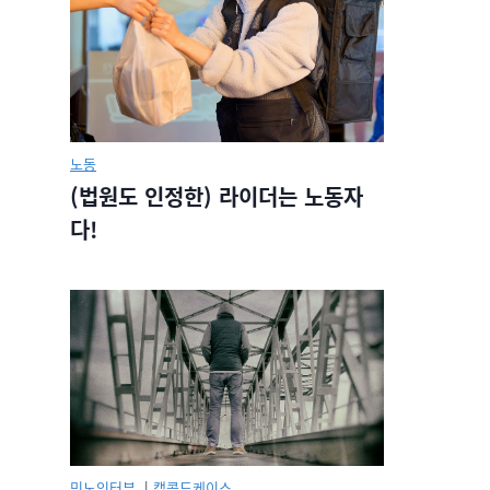
노동
(법원도 인정한) 라이더는 노동자
다!
민노인터뷰.
|
캡콜드케이스.